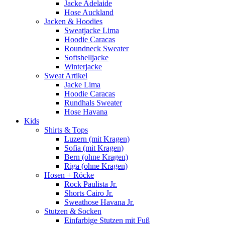
Jacke Adelaide
Hose Auckland
Jacken & Hoodies
Sweatjacke Lima
Hoodie Caracas
Roundneck Sweater
Softshelljacke
Winterjacke
Sweat Artikel
Jacke Lima
Hoodie Caracas
Rundhals Sweater
Hose Havana
Kids
Shirts & Tops
Luzern (mit Kragen)
Sofia (mit Kragen)
Bern (ohne Kragen)
Riga (ohne Kragen)
Hosen + Röcke
Rock Paulista Jr.
Shorts Cairo Jr.
Sweathose Havana Jr.
Stutzen & Socken
Einfarbige Stutzen mit Fuß