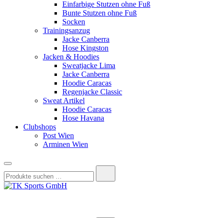
Einfarbige Stutzen ohne Fuß
Bunte Stutzen ohne Fuß
Socken
Trainingsanzug
Jacke Canberra
Hose Kingston
Jacken & Hoodies
Sweatjacke Lima
Jacke Canberra
Hoodie Caracas
Regenjacke Classic
Sweat Artikel
Hoodie Caracas
Hose Havana
Clubshops
Post Wien
Arminen Wien
Suchen
nach:
TK Sports GmbH
HERREN