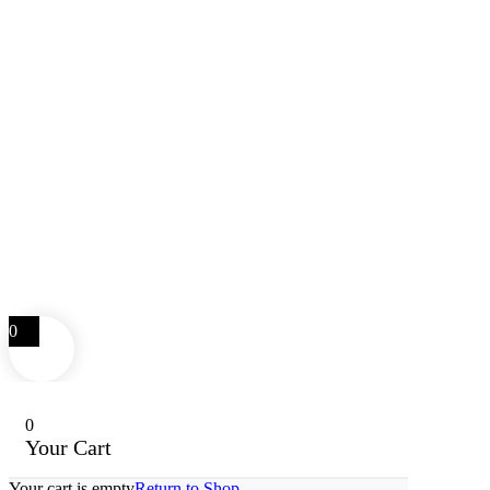
0
0
Your Cart
Your cart is empty
Return to Shop