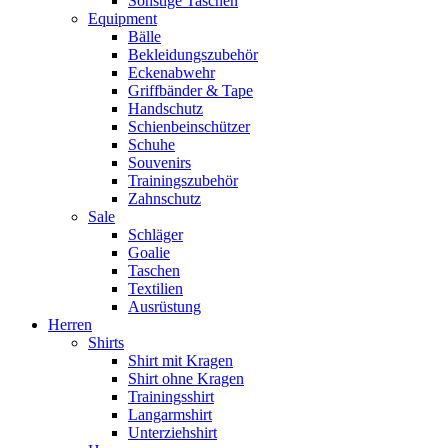
Sonstige Taschen
Equipment
Bälle
Bekleidungszubehör
Eckenabwehr
Griffbänder & Tape
Handschutz
Schienbeinschützer
Schuhe
Souvenirs
Trainingszubehör
Zahnschutz
Sale
Schläger
Goalie
Taschen
Textilien
Ausrüstung
Herren
Shirts
Shirt mit Kragen
Shirt ohne Kragen
Trainingsshirt
Langarmshirt
Unterziehshirt