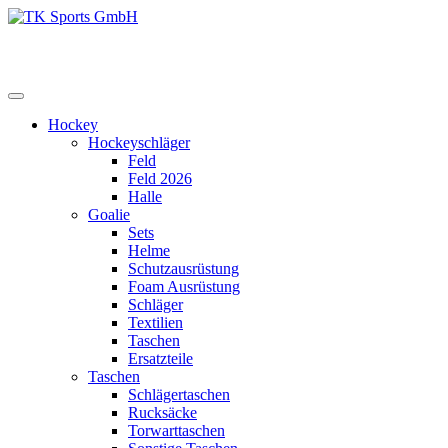
Zum
Inhalt
TK Sports GmbH
HERREN
springen
Hockey
Hockeyschläger
Feld
Feld 2026
Halle
Goalie
Sets
Helme
Schutzausrüstung
Foam Ausrüstung
Schläger
Textilien
Taschen
Ersatzteile
Taschen
Schlägertaschen
Rucksäcke
Torwarttaschen