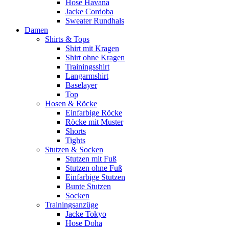
Hose Havana
Jacke Cordoba
Sweater Rundhals
Damen
Shirts & Tops
Shirt mit Kragen
Shirt ohne Kragen
Trainingsshirt
Langarmshirt
Baselayer
Top
Hosen & Röcke
Einfarbige Röcke
Röcke mit Muster
Shorts
Tights
Stutzen & Socken
Stutzen mit Fuß
Stutzen ohne Fuß
Einfarbige Stutzen
Bunte Stutzen
Socken
Trainingsanzüge
Jacke Tokyo
Hose Doha