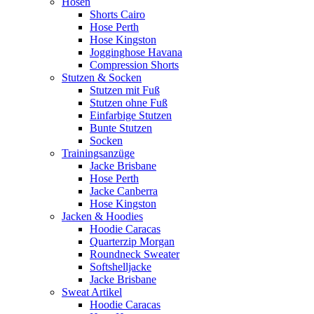
Hosen
Shorts Cairo
Hose Perth
Hose Kingston
Jogginghose Havana
Compression Shorts
Stutzen & Socken
Stutzen mit Fuß
Stutzen ohne Fuß
Einfarbige Stutzen
Bunte Stutzen
Socken
Trainingsanzüge
Jacke Brisbane
Hose Perth
Jacke Canberra
Hose Kingston
Jacken & Hoodies
Hoodie Caracas
Quarterzip Morgan
Roundneck Sweater
Softshelljacke
Jacke Brisbane
Sweat Artikel
Hoodie Caracas