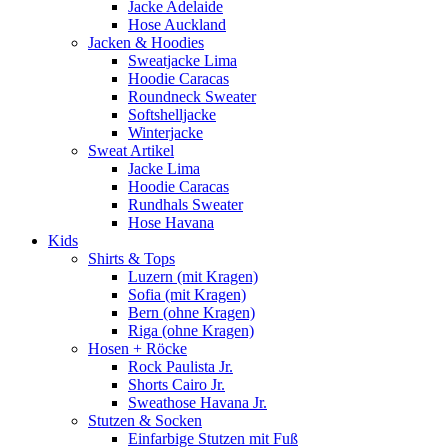
Jacke Adelaide
Hose Auckland
Jacken & Hoodies
Sweatjacke Lima
Hoodie Caracas
Roundneck Sweater
Softshelljacke
Winterjacke
Sweat Artikel
Jacke Lima
Hoodie Caracas
Rundhals Sweater
Hose Havana
Kids
Shirts & Tops
Luzern (mit Kragen)
Sofia (mit Kragen)
Bern (ohne Kragen)
Riga (ohne Kragen)
Hosen + Röcke
Rock Paulista Jr.
Shorts Cairo Jr.
Sweathose Havana Jr.
Stutzen & Socken
Einfarbige Stutzen mit Fuß