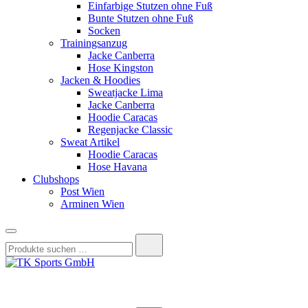
Einfarbige Stutzen ohne Fuß
Bunte Stutzen ohne Fuß
Socken
Trainingsanzug
Jacke Canberra
Hose Kingston
Jacken & Hoodies
Sweatjacke Lima
Jacke Canberra
Hoodie Caracas
Regenjacke Classic
Sweat Artikel
Hoodie Caracas
Hose Havana
Clubshops
Post Wien
Arminen Wien
Suchen
nach:
TK Sports GmbH
HERREN