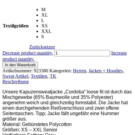
M
XL
L
Textilgrößen
XS
XXL
S
Zurücksetzen
TK
Decrease product quantity.
Increase
SWEATJACKE
product quantity.
CORDOBA
In den Warenkorb
Menge
Artikelnummer:
923380
Kategorien:
Herren
,
Jacken + Hoodies
,
Sweat Artikel
,
Textilien
,
TK
Beschreibung
Unsere Kapuzensweatjacke „Cordoba“ loose fit ist durch das
Mischgewebe (65% Baumwolle und 35% Polyester)
angenehm weich und gleichzeitig formstabil. Die Jacke hat
einen durchgehenden Reißverschluss und zwei offene
Seitentaschen. Tipp: Jacke fällt ungefähr eine Nummer
größer aus.
Material: Gebürstetes Polycotton
Größen: XS – XXL Senior