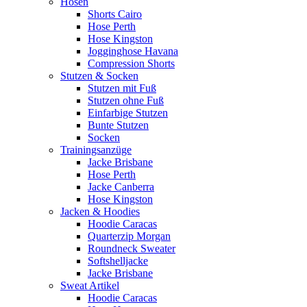
Hosen
Shorts Cairo
Hose Perth
Hose Kingston
Jogginghose Havana
Compression Shorts
Stutzen & Socken
Stutzen mit Fuß
Stutzen ohne Fuß
Einfarbige Stutzen
Bunte Stutzen
Socken
Trainingsanzüge
Jacke Brisbane
Hose Perth
Jacke Canberra
Hose Kingston
Jacken & Hoodies
Hoodie Caracas
Quarterzip Morgan
Roundneck Sweater
Softshelljacke
Jacke Brisbane
Sweat Artikel
Hoodie Caracas