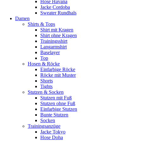
Hose Havana
Jacke Cordoba
Sweater Rundhals
Damen
Shirts & Tops
Shirt mit Kragen
Shirt ohne Kragen
Trainingsshirt
Langarmshirt
Baselayer
Top
Hosen & Röcke
Einfarbige Röcke
Röcke mit Muster
Shorts
Tights
Stutzen & Socken
Stutzen mit Fuß
Stutzen ohne Fuß
Einfarbige Stutzen
Bunte Stutzen
Socken
Trainingsanzüge
Jacke Tokyo
Hose Doha