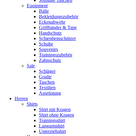
Sonstige Taschen
Equipment
Bälle
Bekleidungszubehör
Eckenabwehr
Griffbänder & Tape
Handschutz
Schienbeinschützer
Schuhe
Souvenirs
Trainingszubehör
Zahnschutz
Sale
Schläger
Goalie
Taschen
Textilien
Ausrüstung
Herren
Shirts
Shirt mit Kragen
Shirt ohne Kragen
Trainingsshirt
Langarmshirt
Unterziehshirt