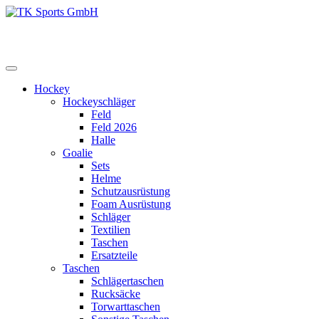
Zum
Inhalt
TK Sports GmbH
HERREN
springen
Hockey
Hockeyschläger
Feld
Feld 2026
Halle
Goalie
Sets
Helme
Schutzausrüstung
Foam Ausrüstung
Schläger
Textilien
Taschen
Ersatzteile
Taschen
Schlägertaschen
Rucksäcke
Torwarttaschen