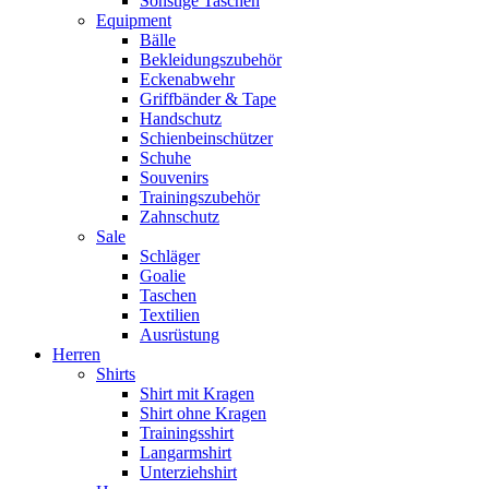
Sonstige Taschen
Equipment
Bälle
Bekleidungszubehör
Eckenabwehr
Griffbänder & Tape
Handschutz
Schienbeinschützer
Schuhe
Souvenirs
Trainingszubehör
Zahnschutz
Sale
Schläger
Goalie
Taschen
Textilien
Ausrüstung
Herren
Shirts
Shirt mit Kragen
Shirt ohne Kragen
Trainingsshirt
Langarmshirt
Unterziehshirt