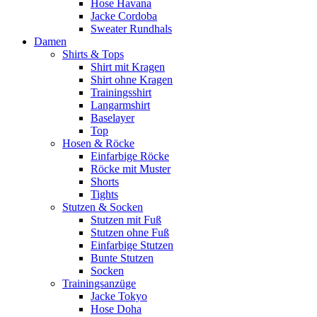
Hose Havana
Jacke Cordoba
Sweater Rundhals
Damen
Shirts & Tops
Shirt mit Kragen
Shirt ohne Kragen
Trainingsshirt
Langarmshirt
Baselayer
Top
Hosen & Röcke
Einfarbige Röcke
Röcke mit Muster
Shorts
Tights
Stutzen & Socken
Stutzen mit Fuß
Stutzen ohne Fuß
Einfarbige Stutzen
Bunte Stutzen
Socken
Trainingsanzüge
Jacke Tokyo
Hose Doha