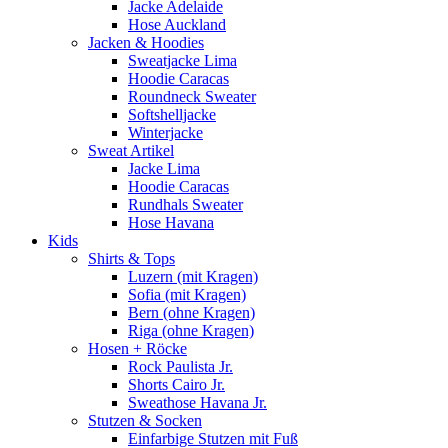
Jacke Adelaide
Hose Auckland
Jacken & Hoodies
Sweatjacke Lima
Hoodie Caracas
Roundneck Sweater
Softshelljacke
Winterjacke
Sweat Artikel
Jacke Lima
Hoodie Caracas
Rundhals Sweater
Hose Havana
Kids
Shirts & Tops
Luzern (mit Kragen)
Sofia (mit Kragen)
Bern (ohne Kragen)
Riga (ohne Kragen)
Hosen + Röcke
Rock Paulista Jr.
Shorts Cairo Jr.
Sweathose Havana Jr.
Stutzen & Socken
Einfarbige Stutzen mit Fuß