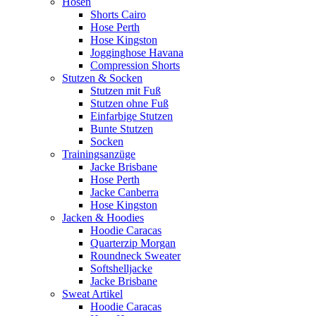
Hosen
Shorts Cairo
Hose Perth
Hose Kingston
Jogginghose Havana
Compression Shorts
Stutzen & Socken
Stutzen mit Fuß
Stutzen ohne Fuß
Einfarbige Stutzen
Bunte Stutzen
Socken
Trainingsanzüge
Jacke Brisbane
Hose Perth
Jacke Canberra
Hose Kingston
Jacken & Hoodies
Hoodie Caracas
Quarterzip Morgan
Roundneck Sweater
Softshelljacke
Jacke Brisbane
Sweat Artikel
Hoodie Caracas