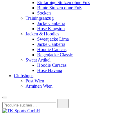
Einfarbige Stutzen ohne Fuß
Bunte Stutzen ohne Fuß
Socken
Trainingsanzug
Jacke Canberra
Hose Kingston
Jacken & Hoodies
Sweatjacke Lima
Jacke Canberra
Hoodie Caracas
Regenjacke Classic
Sweat Artikel
Hoodie Caracas
Hose Havana
Clubshops
Post Wien
Arminen Wien
Suchen
nach:
TK Sports GmbH
HERREN