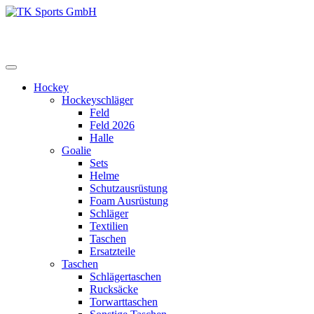
Zum
Inhalt
TK Sports GmbH
HERREN
springen
Hockey
Hockeyschläger
Feld
Feld 2026
Halle
Goalie
Sets
Helme
Schutzausrüstung
Foam Ausrüstung
Schläger
Textilien
Taschen
Ersatzteile
Taschen
Schlägertaschen
Rucksäcke
Torwarttaschen