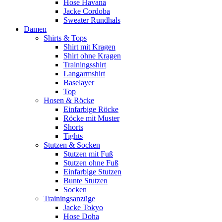
Hose Havana
Jacke Cordoba
Sweater Rundhals
Damen
Shirts & Tops
Shirt mit Kragen
Shirt ohne Kragen
Trainingsshirt
Langarmshirt
Baselayer
Top
Hosen & Röcke
Einfarbige Röcke
Röcke mit Muster
Shorts
Tights
Stutzen & Socken
Stutzen mit Fuß
Stutzen ohne Fuß
Einfarbige Stutzen
Bunte Stutzen
Socken
Trainingsanzüge
Jacke Tokyo
Hose Doha