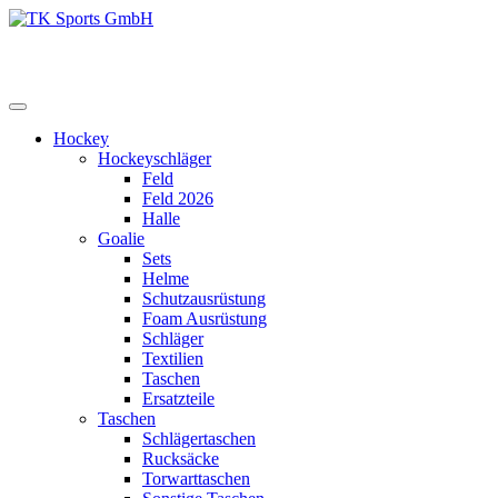
Zum
Inhalt
TK Sports GmbH
HERREN
springen
Hockey
Hockeyschläger
Feld
Feld 2026
Halle
Goalie
Sets
Helme
Schutzausrüstung
Foam Ausrüstung
Schläger
Textilien
Taschen
Ersatzteile
Taschen
Schlägertaschen
Rucksäcke
Torwarttaschen