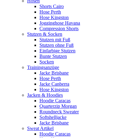
Hosen
Shorts Cairo
Hose Perth
Hose Kingston
Jogginghose Havana
Compression Shorts
Stutzen & Socken
Stutzen mit Fuß
Stutzen ohne Fuß
Einfarbige Stutzen
Bunte Stutzen
Socken
Trainingsanzüge
Jacke Brisbane
Hose Perth
Jacke Canberra
Hose Kingston
Jacken & Hoodies
Hoodie Caracas
Quarterzip Morgan
Roundneck Sweater
Softshelljacke
Jacke Brisbane
Sweat Artikel
Hoodie Caracas