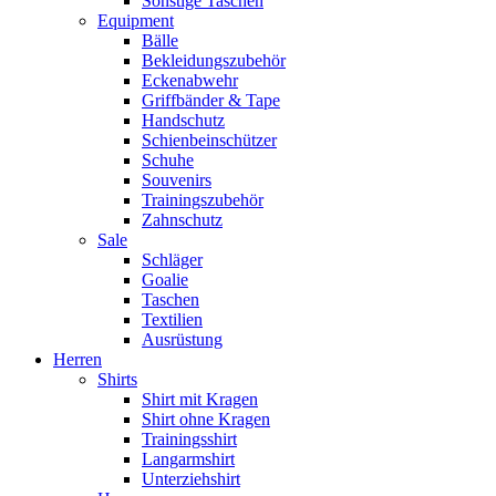
Sonstige Taschen
Equipment
Bälle
Bekleidungszubehör
Eckenabwehr
Griffbänder & Tape
Handschutz
Schienbeinschützer
Schuhe
Souvenirs
Trainingszubehör
Zahnschutz
Sale
Schläger
Goalie
Taschen
Textilien
Ausrüstung
Herren
Shirts
Shirt mit Kragen
Shirt ohne Kragen
Trainingsshirt
Langarmshirt
Unterziehshirt