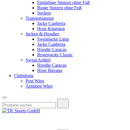
Einfarbige Stutzen ohne Fuß
Bunte Stutzen ohne Fuß
Socken
Trainingsanzug
Jacke Canberra
Hose Kingston
Jacken & Hoodies
Sweatjacke Lima
Jacke Canberra
Hoodie Caracas
Regenjacke Classic
Sweat Artikel
Hoodie Caracas
Hose Havana
Clubshops
Post Wien
Arminen Wien
Suchen
nach:
TK Sports GmbH
HERREN