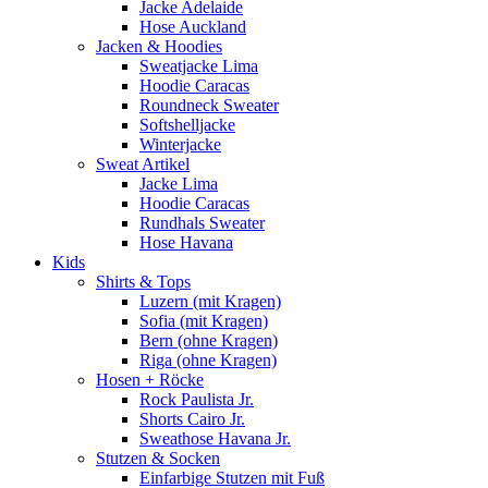
Jacke Adelaide
Hose Auckland
Jacken & Hoodies
Sweatjacke Lima
Hoodie Caracas
Roundneck Sweater
Softshelljacke
Winterjacke
Sweat Artikel
Jacke Lima
Hoodie Caracas
Rundhals Sweater
Hose Havana
Kids
Shirts & Tops
Luzern (mit Kragen)
Sofia (mit Kragen)
Bern (ohne Kragen)
Riga (ohne Kragen)
Hosen + Röcke
Rock Paulista Jr.
Shorts Cairo Jr.
Sweathose Havana Jr.
Stutzen & Socken
Einfarbige Stutzen mit Fuß