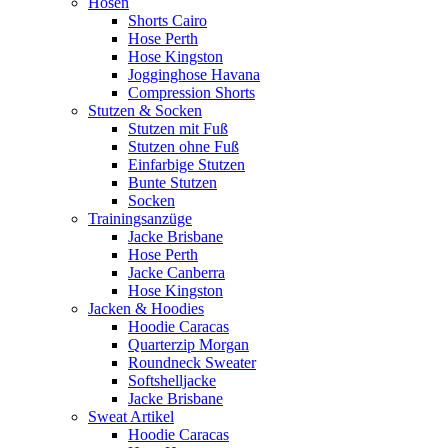
Hosen
Shorts Cairo
Hose Perth
Hose Kingston
Jogginghose Havana
Compression Shorts
Stutzen & Socken
Stutzen mit Fuß
Stutzen ohne Fuß
Einfarbige Stutzen
Bunte Stutzen
Socken
Trainingsanzüge
Jacke Brisbane
Hose Perth
Jacke Canberra
Hose Kingston
Jacken & Hoodies
Hoodie Caracas
Quarterzip Morgan
Roundneck Sweater
Softshelljacke
Jacke Brisbane
Sweat Artikel
Hoodie Caracas