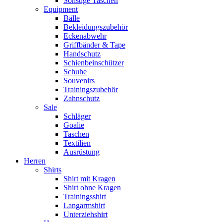
Sonstige Taschen
Equipment
Bälle
Bekleidungszubehör
Eckenabwehr
Griffbänder & Tape
Handschutz
Schienbeinschützer
Schuhe
Souvenirs
Trainingszubehör
Zahnschutz
Sale
Schläger
Goalie
Taschen
Textilien
Ausrüstung
Herren
Shirts
Shirt mit Kragen
Shirt ohne Kragen
Trainingsshirt
Langarmshirt
Unterziehshirt