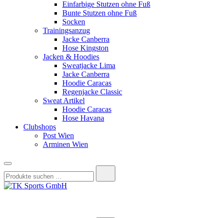
Einfarbige Stutzen ohne Fuß
Bunte Stutzen ohne Fuß
Socken
Trainingsanzug
Jacke Canberra
Hose Kingston
Jacken & Hoodies
Sweatjacke Lima
Jacke Canberra
Hoodie Caracas
Regenjacke Classic
Sweat Artikel
Hoodie Caracas
Hose Havana
Clubshops
Post Wien
Arminen Wien
Suchen
nach:
TK Sports GmbH
HERREN