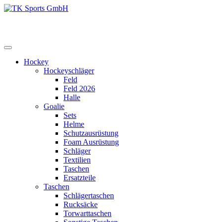
Zum
Inhalt
TK Sports GmbH
HERREN
springen
Hockey
Hockeyschläger
Feld
Feld 2026
Halle
Goalie
Sets
Helme
Schutzausrüstung
Foam Ausrüstung
Schläger
Textilien
Taschen
Ersatzteile
Taschen
Schlägertaschen
Rucksäcke
Torwarttaschen