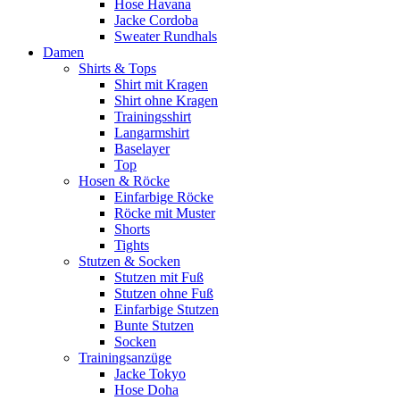
Hose Havana
Jacke Cordoba
Sweater Rundhals
Damen
Shirts & Tops
Shirt mit Kragen
Shirt ohne Kragen
Trainingsshirt
Langarmshirt
Baselayer
Top
Hosen & Röcke
Einfarbige Röcke
Röcke mit Muster
Shorts
Tights
Stutzen & Socken
Stutzen mit Fuß
Stutzen ohne Fuß
Einfarbige Stutzen
Bunte Stutzen
Socken
Trainingsanzüge
Jacke Tokyo
Hose Doha