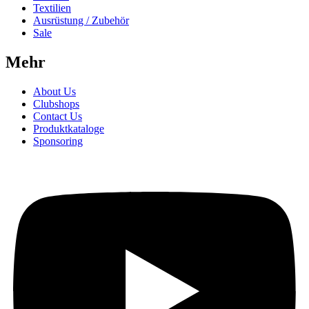
Textilien
Ausrüstung / Zubehör
Sale
Mehr
About Us
Clubshops
Contact Us
Produktkataloge
Sponsoring