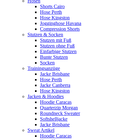
Hosen
Shorts Cairo
Hose Perth
Hose Kingston
Jogginghose Havana
Compression Shorts
Stutzen & Socken
Stutzen mit Fuß
Stutzen ohne Fuß
Einfarbige Stutzen
Bunte Stutzen
Socken
Trainingsanzüge
Jacke Brisbane
Hose Perth
Jacke Canberra
Hose Kingston
Jacken & Hoodies
Hoodie Caracas
Quarterzip Morgan
Roundneck Sweater
Softshelljacke
Jacke Brisbane
Sweat Artikel
Hoodie Caracas