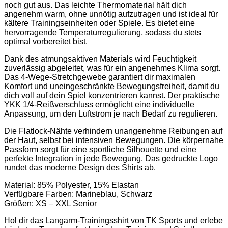
noch gut aus. Das leichte Thermomaterial hält dich
angenehm warm, ohne unnötig aufzutragen und ist ideal für
kältere Trainingseinheiten oder Spiele. Es bietet eine
hervorragende Temperaturregulierung, sodass du stets
optimal vorbereitet bist.
Dank des atmungsaktiven Materials wird Feuchtigkeit
zuverlässig abgeleitet, was für ein angenehmes Klima sorgt.
Das 4-Wege-Stretchgewebe garantiert dir maximalen
Komfort und uneingeschränkte Bewegungsfreiheit, damit du
dich voll auf dein Spiel konzentrieren kannst. Der praktische
YKK 1/4-Reißverschluss ermöglicht eine individuelle
Anpassung, um den Luftstrom je nach Bedarf zu regulieren.
Die Flatlock-Nähte verhindern unangenehme Reibungen auf
der Haut, selbst bei intensiven Bewegungen. Die körpernahe
Passform sorgt für eine sportliche Silhouette und eine
perfekte Integration in jede Bewegung. Das gedruckte Logo
rundet das moderne Design des Shirts ab.
Material: 85% Polyester, 15% Elastan
Verfügbare Farben: Marineblau, Schwarz
Größen: XS – XXL Senior
Hol dir das Langarm-Trainingsshirt von TK Sports und erlebe