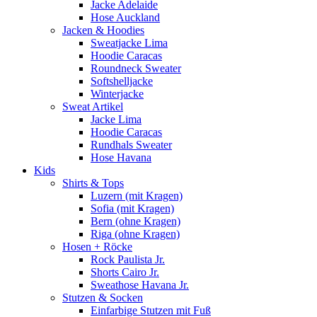
Jacke Adelaide
Hose Auckland
Jacken & Hoodies
Sweatjacke Lima
Hoodie Caracas
Roundneck Sweater
Softshelljacke
Winterjacke
Sweat Artikel
Jacke Lima
Hoodie Caracas
Rundhals Sweater
Hose Havana
Kids
Shirts & Tops
Luzern (mit Kragen)
Sofia (mit Kragen)
Bern (ohne Kragen)
Riga (ohne Kragen)
Hosen + Röcke
Rock Paulista Jr.
Shorts Cairo Jr.
Sweathose Havana Jr.
Stutzen & Socken
Einfarbige Stutzen mit Fuß