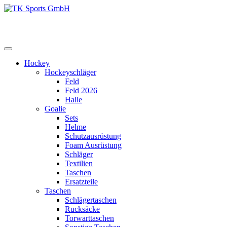
Zum
Inhalt
TK Sports GmbH
HERREN
springen
Hockey
Hockeyschläger
Feld
Feld 2026
Halle
Goalie
Sets
Helme
Schutzausrüstung
Foam Ausrüstung
Schläger
Textilien
Taschen
Ersatzteile
Taschen
Schlägertaschen
Rucksäcke
Torwarttaschen