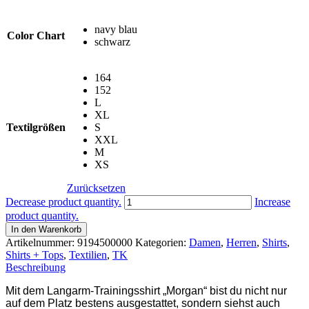
navy blau
Color Chart
schwarz
164
152
L
XL
Textilgrößen
S
XXL
M
XS
Zurücksetzen
TK
Decrease product quantity.
Increase
FLEECE
product quantity.
SHIRT
In den Warenkorb
MORGAN
Artikelnummer:
9194500000
Kategorien:
Damen
,
Herren
,
Shirts
,
Menge
Shirts + Tops
,
Textilien
,
TK
Beschreibung
Mit dem Langarm-Trainingsshirt „Morgan“ bist du nicht nur
auf dem Platz bestens ausgestattet, sondern siehst auch