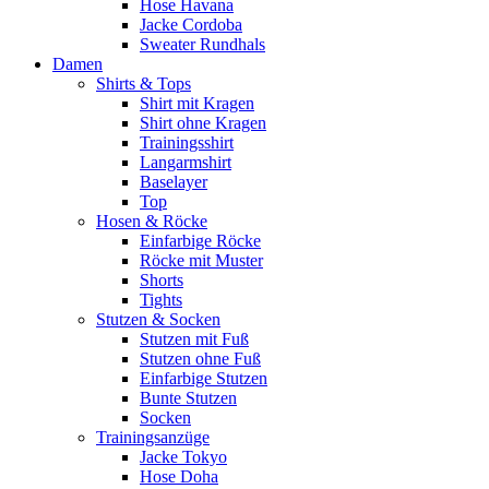
Hose Havana
Jacke Cordoba
Sweater Rundhals
Damen
Shirts & Tops
Shirt mit Kragen
Shirt ohne Kragen
Trainingsshirt
Langarmshirt
Baselayer
Top
Hosen & Röcke
Einfarbige Röcke
Röcke mit Muster
Shorts
Tights
Stutzen & Socken
Stutzen mit Fuß
Stutzen ohne Fuß
Einfarbige Stutzen
Bunte Stutzen
Socken
Trainingsanzüge
Jacke Tokyo
Hose Doha