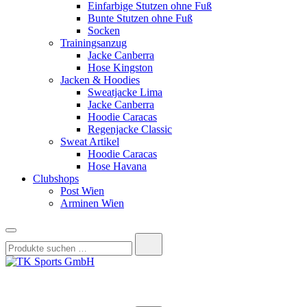
Einfarbige Stutzen ohne Fuß
Bunte Stutzen ohne Fuß
Socken
Trainingsanzug
Jacke Canberra
Hose Kingston
Jacken & Hoodies
Sweatjacke Lima
Jacke Canberra
Hoodie Caracas
Regenjacke Classic
Sweat Artikel
Hoodie Caracas
Hose Havana
Clubshops
Post Wien
Arminen Wien
Suchen
nach:
TK Sports GmbH
HERREN