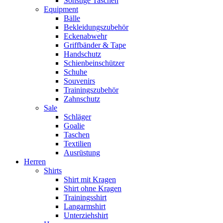
Sonstige Taschen
Equipment
Bälle
Bekleidungszubehör
Eckenabwehr
Griffbänder & Tape
Handschutz
Schienbeinschützer
Schuhe
Souvenirs
Trainingszubehör
Zahnschutz
Sale
Schläger
Goalie
Taschen
Textilien
Ausrüstung
Herren
Shirts
Shirt mit Kragen
Shirt ohne Kragen
Trainingsshirt
Langarmshirt
Unterziehshirt