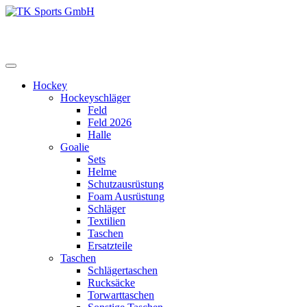
Zum
Inhalt
TK Sports GmbH
HERREN
springen
Hockey
Hockeyschläger
Feld
Feld 2026
Halle
Goalie
Sets
Helme
Schutzausrüstung
Foam Ausrüstung
Schläger
Textilien
Taschen
Ersatzteile
Taschen
Schlägertaschen
Rucksäcke
Torwarttaschen