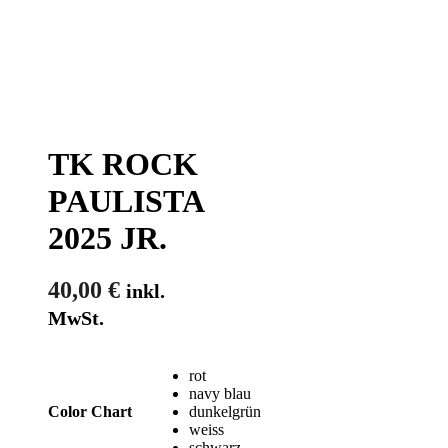
TK ROCK
PAULISTA
2025 JR.
40,00
€
inkl.
MwSt.
rot
navy blau
dunkelgrün
Color Chart
weiss
schwarz