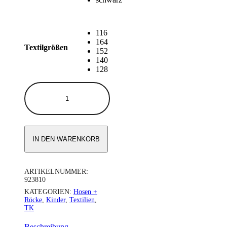
116
164
Textilgrößen
152
140
128
TK
ROCK
PAULISTA
2025
JR.
Menge
IN DEN WARENKORB
ARTIKELNUMMER:
923810
KATEGORIEN:
Hosen +
Röcke
,
Kinder
,
Textilien
,
TK
Beschreibung