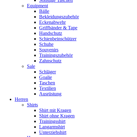
Sonstige Taschen
Equipment
Bälle
Bekleidungszubehör
Eckenabwehr
Griffbänder & Tape
Handschutz
Schienbeinschützer
Schuhe
Souvenirs
Trainingszubehör
Zahnschutz
Sale
Schläger
Goalie
Taschen
Textilien
Ausrüstung
Herren
Shirts
Shirt mit Kragen
Shirt ohne Kragen
Trainingsshirt
Langarmshirt
Unterziehshirt