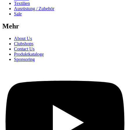
Textilien
Ausrüstung / Zubehör
Sale
Mehr
About Us
Clubshops
Contact Us
Produktkataloge
Sponsoring