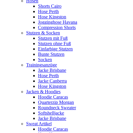
Hosen
Shorts Cairo
Hose Perth
Hose Kingston
Jogginghose Havana
Compression Shorts
Stutzen & Socken
Stutzen mit Fuß
Stutzen ohne Fuß
Einfarbige Stutzen
Bunte Stutzen
Socken
Trainingsanzüge
Jacke Brisbane
Hose Perth
Jacke Canberra
Hose Kingston
Jacken & Hoodies
Hoodie Caracas
Quarterzip Morgan
Roundneck Sweater
Softshelljacke
Jacke Brisbane
Sweat Artikel
Hoodie Caracas