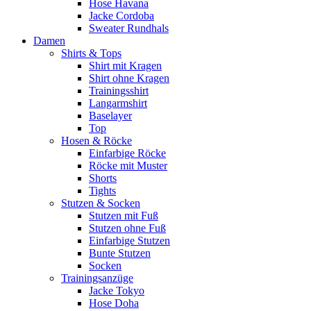
Hose Havana
Jacke Cordoba
Sweater Rundhals
Damen
Shirts & Tops
Shirt mit Kragen
Shirt ohne Kragen
Trainingsshirt
Langarmshirt
Baselayer
Top
Hosen & Röcke
Einfarbige Röcke
Röcke mit Muster
Shorts
Tights
Stutzen & Socken
Stutzen mit Fuß
Stutzen ohne Fuß
Einfarbige Stutzen
Bunte Stutzen
Socken
Trainingsanzüge
Jacke Tokyo
Hose Doha