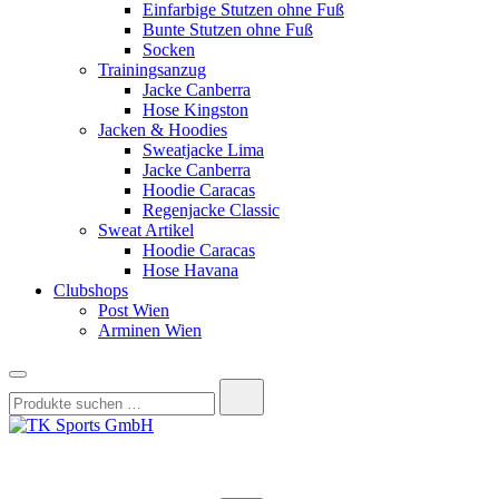
Einfarbige Stutzen ohne Fuß
Bunte Stutzen ohne Fuß
Socken
Trainingsanzug
Jacke Canberra
Hose Kingston
Jacken & Hoodies
Sweatjacke Lima
Jacke Canberra
Hoodie Caracas
Regenjacke Classic
Sweat Artikel
Hoodie Caracas
Hose Havana
Clubshops
Post Wien
Arminen Wien
Suchen
nach:
TK Sports GmbH
HERREN