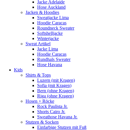
Jacke Adelaide
Hose Auckland
Jacken & Hoodies
Sweatjacke Lima
Hoodie Caracas
Roundneck Sweater
Softshelljacke
Winterjacke
Sweat Artikel
Jacke Lima
Hoodie Caracas
Rundhals Sweater
Hose Havana
Kids
Shirts & Tops
Luzern (mit Kragen)
Sofia (mit Kragen)
Bern (ohne Kragen)
Riga (ohne Kragen)
Hosen + Röcke
Rock Paulista Jr.
Shorts Cairo Jr.
Sweathose Havana Jr.
Stutzen & Socken
Einfarbige Stutzen mit Fuß