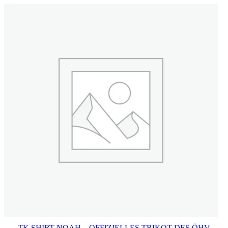
TK SHIRT NOAH – OFFIZIELLES TRIKOT DES ÖHV