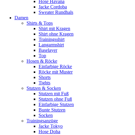
Hose Havana
Jacke Cordoba
Sweater Rundhals
Damen
Shirts & Tops
Shirt mit Kragen
Shirt ohne Kragen
Trainingsshirt
Langarmshirt
Baselayer
Top
Hosen & Röcke
Einfarbige Röcke
Röcke mit Muster
Shorts
Tights
Stutzen & Socken
Stutzen mit Fuß
Stutzen ohne Fuß
Einfarbige Stutzen
Bunte Stutzen
Socken
Trainingsanzüge
Jacke Tokyo
Hose Doha