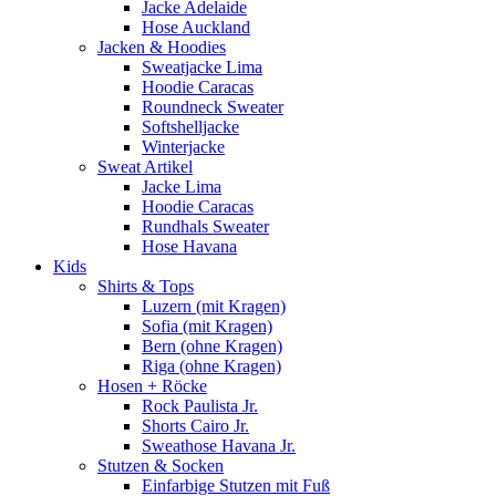
Jacke Adelaide
Hose Auckland
Jacken & Hoodies
Sweatjacke Lima
Hoodie Caracas
Roundneck Sweater
Softshelljacke
Winterjacke
Sweat Artikel
Jacke Lima
Hoodie Caracas
Rundhals Sweater
Hose Havana
Kids
Shirts & Tops
Luzern (mit Kragen)
Sofia (mit Kragen)
Bern (ohne Kragen)
Riga (ohne Kragen)
Hosen + Röcke
Rock Paulista Jr.
Shorts Cairo Jr.
Sweathose Havana Jr.
Stutzen & Socken
Einfarbige Stutzen mit Fuß