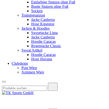
Einfarbige Stutzen ohne Fuß
Bunte Stutzen ohne Fuß
Socken
Trainingsanzug
Jacke Canberra
Hose Kingston
Jacken & Hoodies
Sweatjacke Lima
Jacke Canberra
Hoodie Caracas
Regenjacke Classic
Sweat Artikel
Hoodie Caracas
Hose Havana
Clubshops
Post Wien
Arminen Wien
Suchen
nach:
TK Sports GmbH
HERREN