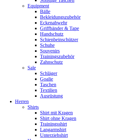
Sonstige Taschen
Equipment
Bälle
Bekleidungszubehör
Eckenabwehr
Griffbänder & Tape
Handschutz
Schienbeinschützer
Schuhe
Souvenirs
Trainingszubehör
Zahnschutz
Sale
Schläger
Goalie
Taschen
Textilien
Ausrüstung
Herren
Shirts
Shirt mit Kragen
Shirt ohne Kragen
Trainingsshirt
Langarmshirt
Unterziehshirt