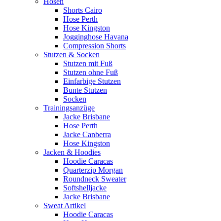
Hosen
Shorts Cairo
Hose Perth
Hose Kingston
Jogginghose Havana
Compression Shorts
Stutzen & Socken
Stutzen mit Fuß
Stutzen ohne Fuß
Einfarbige Stutzen
Bunte Stutzen
Socken
Trainingsanzüge
Jacke Brisbane
Hose Perth
Jacke Canberra
Hose Kingston
Jacken & Hoodies
Hoodie Caracas
Quarterzip Morgan
Roundneck Sweater
Softshelljacke
Jacke Brisbane
Sweat Artikel
Hoodie Caracas