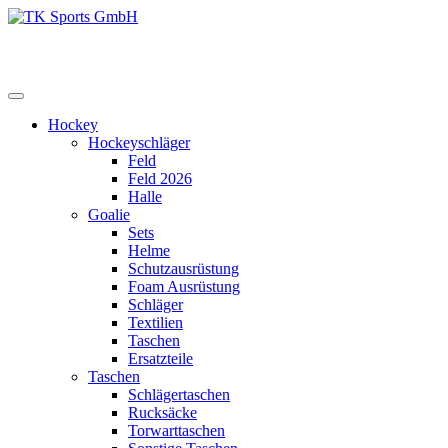
Zum
Inhalt
TK Sports GmbH
HERREN
springen
Hockey
Hockeyschläger
Feld
Feld 2026
Halle
Goalie
Sets
Helme
Schutzausrüstung
Foam Ausrüstung
Schläger
Textilien
Taschen
Ersatzteile
Taschen
Schlägertaschen
Rucksäcke
Torwarttaschen