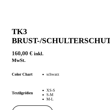
TK3
BRUST-/SCHULTERSCHU
160,00
€
inkl.
MwSt.
schwarz
Color Chart
XS-S
Textilgrößen
S-M
M-L
TK3