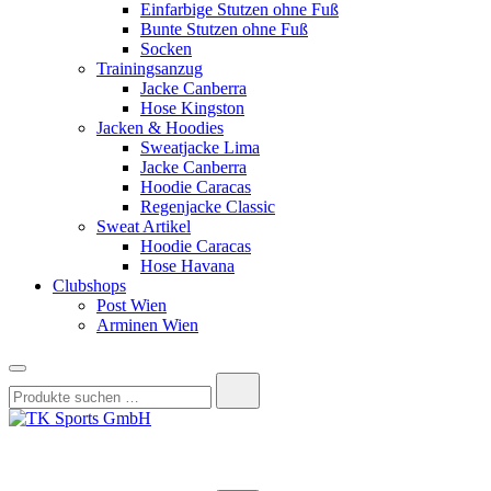
Einfarbige Stutzen ohne Fuß
Bunte Stutzen ohne Fuß
Socken
Trainingsanzug
Jacke Canberra
Hose Kingston
Jacken & Hoodies
Sweatjacke Lima
Jacke Canberra
Hoodie Caracas
Regenjacke Classic
Sweat Artikel
Hoodie Caracas
Hose Havana
Clubshops
Post Wien
Arminen Wien
Suchen
nach:
TK Sports GmbH
HERREN