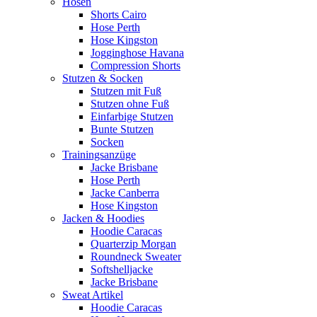
Hosen
Shorts Cairo
Hose Perth
Hose Kingston
Jogginghose Havana
Compression Shorts
Stutzen & Socken
Stutzen mit Fuß
Stutzen ohne Fuß
Einfarbige Stutzen
Bunte Stutzen
Socken
Trainingsanzüge
Jacke Brisbane
Hose Perth
Jacke Canberra
Hose Kingston
Jacken & Hoodies
Hoodie Caracas
Quarterzip Morgan
Roundneck Sweater
Softshelljacke
Jacke Brisbane
Sweat Artikel
Hoodie Caracas