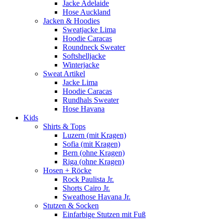
Jacke Adelaide
Hose Auckland
Jacken & Hoodies
Sweatjacke Lima
Hoodie Caracas
Roundneck Sweater
Softshelljacke
Winterjacke
Sweat Artikel
Jacke Lima
Hoodie Caracas
Rundhals Sweater
Hose Havana
Kids
Shirts & Tops
Luzern (mit Kragen)
Sofia (mit Kragen)
Bern (ohne Kragen)
Riga (ohne Kragen)
Hosen + Röcke
Rock Paulista Jr.
Shorts Cairo Jr.
Sweathose Havana Jr.
Stutzen & Socken
Einfarbige Stutzen mit Fuß