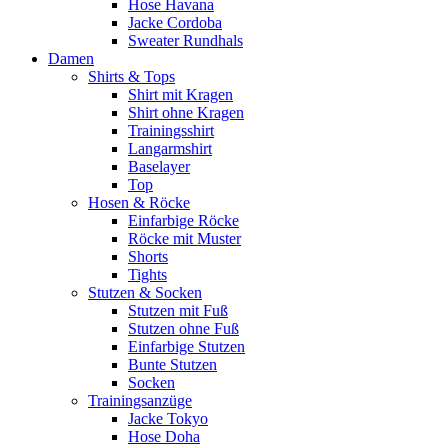
Hose Havana
Jacke Cordoba
Sweater Rundhals
Damen
Shirts & Tops
Shirt mit Kragen
Shirt ohne Kragen
Trainingsshirt
Langarmshirt
Baselayer
Top
Hosen & Röcke
Einfarbige Röcke
Röcke mit Muster
Shorts
Tights
Stutzen & Socken
Stutzen mit Fuß
Stutzen ohne Fuß
Einfarbige Stutzen
Bunte Stutzen
Socken
Trainingsanzüge
Jacke Tokyo
Hose Doha