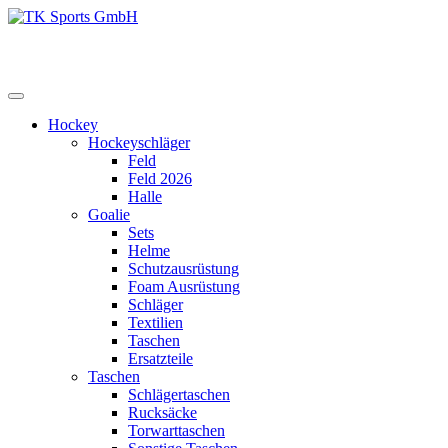
Zum
Inhalt
TK Sports GmbH
HERREN
springen
Hockey
Hockeyschläger
Feld
Feld 2026
Halle
Goalie
Sets
Helme
Schutzausrüstung
Foam Ausrüstung
Schläger
Textilien
Taschen
Ersatzteile
Taschen
Schlägertaschen
Rucksäcke
Torwarttaschen