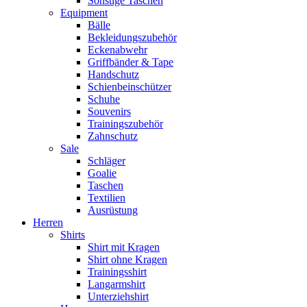
Sonstige Taschen
Equipment
Bälle
Bekleidungszubehör
Eckenabwehr
Griffbänder & Tape
Handschutz
Schienbeinschützer
Schuhe
Souvenirs
Trainingszubehör
Zahnschutz
Sale
Schläger
Goalie
Taschen
Textilien
Ausrüstung
Herren
Shirts
Shirt mit Kragen
Shirt ohne Kragen
Trainingsshirt
Langarmshirt
Unterziehshirt