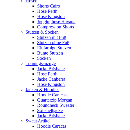
Hosen
Shorts Cairo
Hose Perth
Hose Kingston
Jogginghose Havana
Compression Shorts
Stutzen & Socken
Stutzen mit Fuß
Stutzen ohne Fuß
Einfarbige Stutzen
Bunte Stutzen
Socken
Trainingsanzüge
Jacke Brisbane
Hose Perth
Jacke Canberra
Hose Kingston
Jacken & Hoodies
Hoodie Caracas
Quarterzip Morgan
Roundneck Sweater
Softshelljacke
Jacke Brisbane
Sweat Artikel
Hoodie Caracas