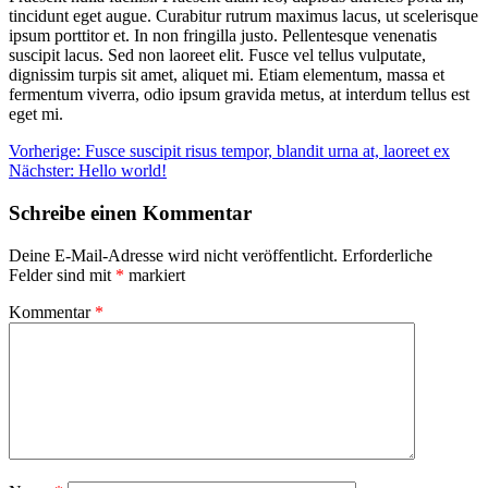
tincidunt eget augue. Curabitur rutrum maximus lacus, ut scelerisque
ipsum porttitor et. In non fringilla justo. Pellentesque venenatis
suscipit lacus. Sed non laoreet elit. Fusce vel tellus vulputate,
dignissim turpis sit amet, aliquet mi. Etiam elementum, massa et
fermentum viverra, odio ipsum gravida metus, at interdum tellus est
eget mi.
Beitragsnavigation
Vorherige:
Fusce suscipit risus tempor, blandit urna at, laoreet ex
Nächster:
Hello world!
Schreibe einen Kommentar
Deine E-Mail-Adresse wird nicht veröffentlicht.
Erforderliche
Felder sind mit
*
markiert
Kommentar
*