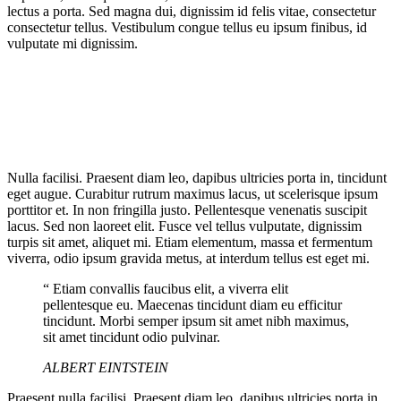
lectus a porta. Sed magna dui, dignissim id felis vitae, consectetur
consectetur tellus. Vestibulum congue tellus eu ipsum finibus, id
vulputate mi dignissim.
Nulla facilisi. Praesent diam leo, dapibus ultricies porta in, tincidunt
eget augue. Curabitur rutrum maximus lacus, ut scelerisque ipsum
porttitor et. In non fringilla justo. Pellentesque venenatis suscipit
lacus. Sed non laoreet elit. Fusce vel tellus vulputate, dignissim
turpis sit amet, aliquet mi. Etiam elementum, massa et fermentum
viverra, odio ipsum gravida metus, at interdum tellus est eget mi.
“ Etiam convallis faucibus elit, a viverra elit
pellentesque eu. Maecenas tincidunt diam eu efficitur
tincidunt. Morbi semper ipsum sit amet nibh maximus,
sit amet tincidunt odio pulvinar.
ALBERT EINTSTEIN
Praesent nulla facilisi. Praesent diam leo, dapibus ultricies porta in,