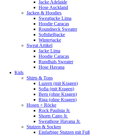
Jacke Adelaide
Hose Auckland
Jacken & Hoodies
Sweatjacke Lima
Hoodie Caracas
Roundneck Sweater
Softshelljacke
Winterjacke
Sweat Artikel
Jacke Lima
Hoodie Caracas
Rundhals Sweater
Hose Havana
Kids
Shirts & Tops
Luzern (mit Kragen)
Sofia (mit Kragen)
Bern (ohne Kragen)
Riga (ohne Kragen)
Hosen + Röcke
Rock Paulista Jr.
Shorts Cairo Jr.
Sweathose Havana Jr.
Stutzen & Socken
Einfarbige Stutzen mit Fuß