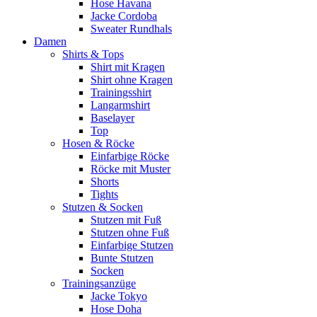
Hose Havana
Jacke Cordoba
Sweater Rundhals
Damen
Shirts & Tops
Shirt mit Kragen
Shirt ohne Kragen
Trainingsshirt
Langarmshirt
Baselayer
Top
Hosen & Röcke
Einfarbige Röcke
Röcke mit Muster
Shorts
Tights
Stutzen & Socken
Stutzen mit Fuß
Stutzen ohne Fuß
Einfarbige Stutzen
Bunte Stutzen
Socken
Trainingsanzüge
Jacke Tokyo
Hose Doha