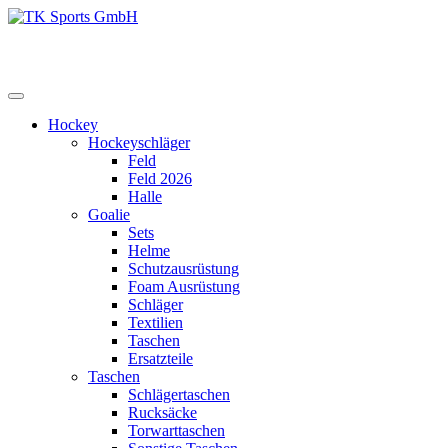
Zum
Inhalt
TK Sports GmbH
HERREN
springen
Hockey
Hockeyschläger
Feld
Feld 2026
Halle
Goalie
Sets
Helme
Schutzausrüstung
Foam Ausrüstung
Schläger
Textilien
Taschen
Ersatzteile
Taschen
Schlägertaschen
Rucksäcke
Torwarttaschen