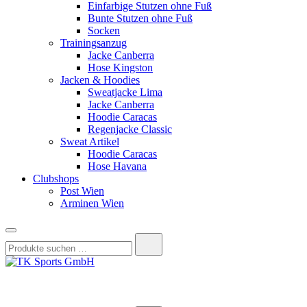
Einfarbige Stutzen ohne Fuß
Bunte Stutzen ohne Fuß
Socken
Trainingsanzug
Jacke Canberra
Hose Kingston
Jacken & Hoodies
Sweatjacke Lima
Jacke Canberra
Hoodie Caracas
Regenjacke Classic
Sweat Artikel
Hoodie Caracas
Hose Havana
Clubshops
Post Wien
Arminen Wien
Suchen
nach:
TK Sports GmbH
HERREN