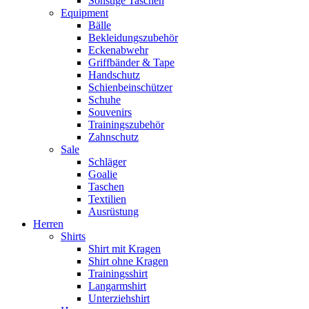
Sonstige Taschen
Equipment
Bälle
Bekleidungszubehör
Eckenabwehr
Griffbänder & Tape
Handschutz
Schienbeinschützer
Schuhe
Souvenirs
Trainingszubehör
Zahnschutz
Sale
Schläger
Goalie
Taschen
Textilien
Ausrüstung
Herren
Shirts
Shirt mit Kragen
Shirt ohne Kragen
Trainingsshirt
Langarmshirt
Unterziehshirt