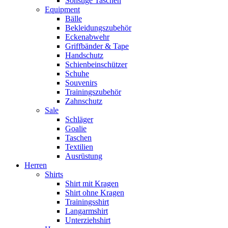
Sonstige Taschen
Equipment
Bälle
Bekleidungszubehör
Eckenabwehr
Griffbänder & Tape
Handschutz
Schienbeinschützer
Schuhe
Souvenirs
Trainingszubehör
Zahnschutz
Sale
Schläger
Goalie
Taschen
Textilien
Ausrüstung
Herren
Shirts
Shirt mit Kragen
Shirt ohne Kragen
Trainingsshirt
Langarmshirt
Unterziehshirt