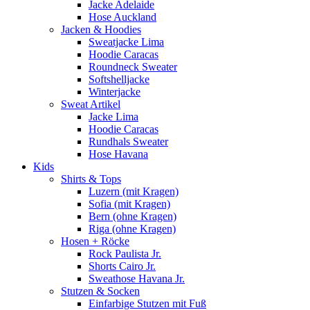
Jacke Adelaide
Hose Auckland
Jacken & Hoodies
Sweatjacke Lima
Hoodie Caracas
Roundneck Sweater
Softshelljacke
Winterjacke
Sweat Artikel
Jacke Lima
Hoodie Caracas
Rundhals Sweater
Hose Havana
Kids
Shirts & Tops
Luzern (mit Kragen)
Sofia (mit Kragen)
Bern (ohne Kragen)
Riga (ohne Kragen)
Hosen + Röcke
Rock Paulista Jr.
Shorts Cairo Jr.
Sweathose Havana Jr.
Stutzen & Socken
Einfarbige Stutzen mit Fuß