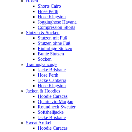
Hosen
Shorts Cairo
Hose Perth
Hose Kingston
Jogginghose Havana
Compression Shorts
Stutzen & Socken
Stutzen mit Fuß
Stutzen ohne Fuß
Einfarbige Stutzen
Bunte Stutzen
Socken
Trainingsanzüge
Jacke Brisbane
Hose Perth
Jacke Canberra
Hose Kingston
Jacken & Hoodies
Hoodie Caracas
Quarterzip Morgan
Roundneck Sweater
Softshelljacke
Jacke Brisbane
Sweat Artikel
Hoodie Caracas