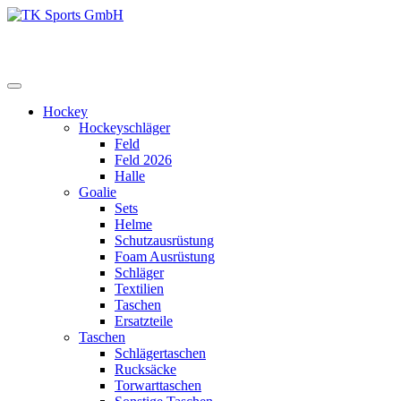
Zum
Inhalt
TK Sports GmbH
HERREN
springen
Hockey
Hockeyschläger
Feld
Feld 2026
Halle
Goalie
Sets
Helme
Schutzausrüstung
Foam Ausrüstung
Schläger
Textilien
Taschen
Ersatzteile
Taschen
Schlägertaschen
Rucksäcke
Torwarttaschen