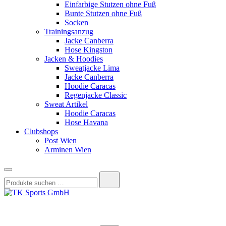
Einfarbige Stutzen ohne Fuß
Bunte Stutzen ohne Fuß
Socken
Trainingsanzug
Jacke Canberra
Hose Kingston
Jacken & Hoodies
Sweatjacke Lima
Jacke Canberra
Hoodie Caracas
Regenjacke Classic
Sweat Artikel
Hoodie Caracas
Hose Havana
Clubshops
Post Wien
Arminen Wien
Suchen
nach:
TK Sports GmbH
HERREN