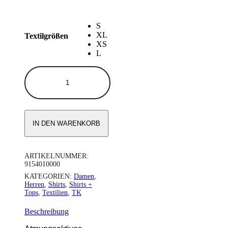
S
XL
Textilgrößen
XS
L
UNDERSHIRT
LANGARM
Menge
IN DEN WARENKORB
ARTIKELNUMMER:
9154010000
KATEGORIEN:
Damen
,
Herren
,
Shirts
,
Shirts +
Tops
,
Textilien
,
TK
Beschreibung