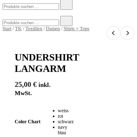
Suchen
nach:
Suchen
nach:
Start
/
TK
/
Textilien
/
Damen
/
Shirts + Tops
UNDERSHIRT
LANGARM
25,00
€
inkl.
MwSt.
weiss
rot
schwarz
Color Chart
navy
blau