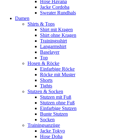
Hose Havana
Jacke Cordoba
Sweater Rundhals
Damen
Shirts & Tops
Shirt mit Kragen
Shirt ohne Kragen
Trainingsshirt
Langarmshirt
Baselayer
Top
Hosen & Röcke
Einfarbige Röcke
Röcke mit Muster
Shorts
Tights
Stutzen & Socken
Stutzen mit Fuß
Stutzen ohne Fuß
Einfarbige Stutzen
Bunte Stutzen
Socken
Trainingsanzüge
Jacke Tokyo
Hose Doha