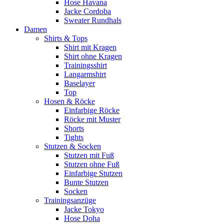
Hose Havana
Jacke Cordoba
Sweater Rundhals
Damen
Shirts & Tops
Shirt mit Kragen
Shirt ohne Kragen
Trainingsshirt
Langarmshirt
Baselayer
Top
Hosen & Röcke
Einfarbige Röcke
Röcke mit Muster
Shorts
Tights
Stutzen & Socken
Stutzen mit Fuß
Stutzen ohne Fuß
Einfarbige Stutzen
Bunte Stutzen
Socken
Trainingsanzüge
Jacke Tokyo
Hose Doha