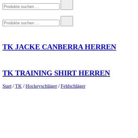
Suchen
nach:
Suchen
nach:
TK JACKE CANBERRA HERREN
TK TRAINING SHIRT HERREN
Start
/
TK
/
Hockeyschläger
/
Feldschläger