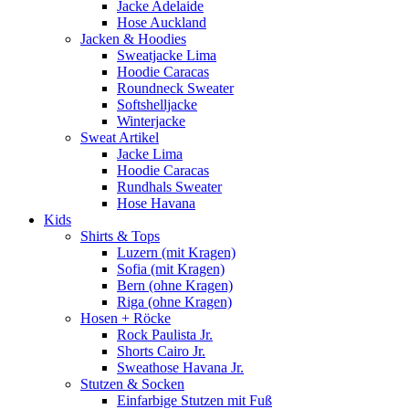
Jacke Adelaide
Hose Auckland
Jacken & Hoodies
Sweatjacke Lima
Hoodie Caracas
Roundneck Sweater
Softshelljacke
Winterjacke
Sweat Artikel
Jacke Lima
Hoodie Caracas
Rundhals Sweater
Hose Havana
Kids
Shirts & Tops
Luzern (mit Kragen)
Sofia (mit Kragen)
Bern (ohne Kragen)
Riga (ohne Kragen)
Hosen + Röcke
Rock Paulista Jr.
Shorts Cairo Jr.
Sweathose Havana Jr.
Stutzen & Socken
Einfarbige Stutzen mit Fuß