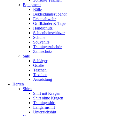
Sonstige Taschen
Equipment
Bälle
Bekleidungszubehör
Eckenabwehr
Griffbänder & Tape
Handschutz
Schienbeinschützer
Schuhe
Souvenirs
Trainingszubehör
Zahnschutz
Sale
Schläger
Goalie
Taschen
Textilien
Ausrüstung
Herren
Shirts
Shirt mit Kragen
Shirt ohne Kragen
Trainingsshirt
Langarmshirt
Unterziehshirt