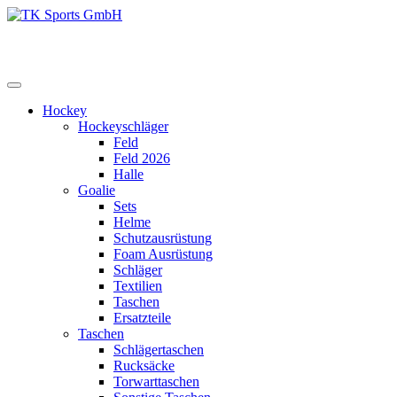
Zum
Inhalt
TK Sports GmbH
HERREN
springen
Hockey
Hockeyschläger
Feld
Feld 2026
Halle
Goalie
Sets
Helme
Schutzausrüstung
Foam Ausrüstung
Schläger
Textilien
Taschen
Ersatzteile
Taschen
Schlägertaschen
Rucksäcke
Torwarttaschen