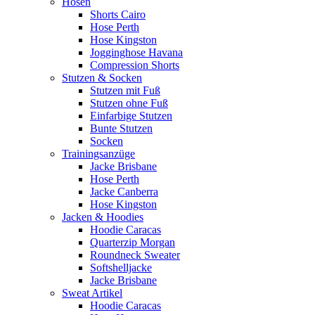
Hosen
Shorts Cairo
Hose Perth
Hose Kingston
Jogginghose Havana
Compression Shorts
Stutzen & Socken
Stutzen mit Fuß
Stutzen ohne Fuß
Einfarbige Stutzen
Bunte Stutzen
Socken
Trainingsanzüge
Jacke Brisbane
Hose Perth
Jacke Canberra
Hose Kingston
Jacken & Hoodies
Hoodie Caracas
Quarterzip Morgan
Roundneck Sweater
Softshelljacke
Jacke Brisbane
Sweat Artikel
Hoodie Caracas