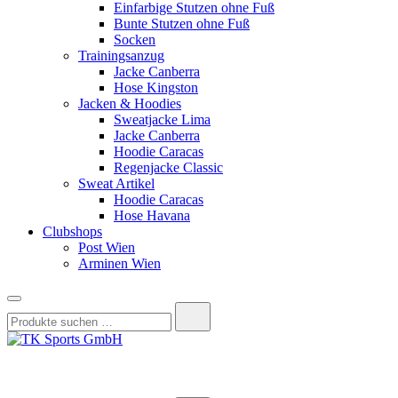
Einfarbige Stutzen ohne Fuß
Bunte Stutzen ohne Fuß
Socken
Trainingsanzug
Jacke Canberra
Hose Kingston
Jacken & Hoodies
Sweatjacke Lima
Jacke Canberra
Hoodie Caracas
Regenjacke Classic
Sweat Artikel
Hoodie Caracas
Hose Havana
Clubshops
Post Wien
Arminen Wien
Suchen
nach:
TK Sports GmbH
HERREN