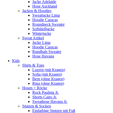
Jacke Adelaide
Hose Auckland
Jacken & Hoodies
Sweatjacke Lima
Hoodie Caracas
Roundneck Sweater
Softshelljacke
Winterjacke
Sweat Artikel
Jacke Lima
Hoodie Caracas
Rundhals Sweater
Hose Havana
Kids
Shirts & Tops
Luzern (mit Kragen)
Sofia (mit Kragen)
Bern (ohne Kragen)
Riga (ohne Kragen)
Hosen + Röcke
Rock Paulista Jr.
Shorts Cairo Jr.
Sweathose Havana Jr.
Stutzen & Socken
Einfarbige Stutzen mit Fuß