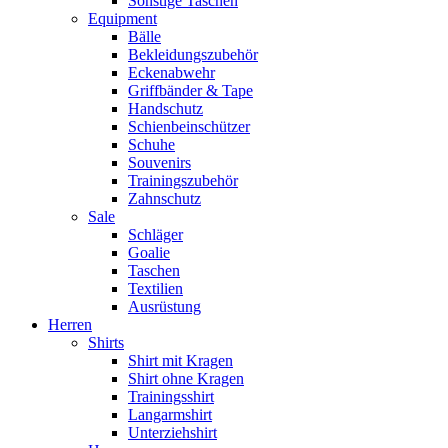
Sonstige Taschen
Equipment
Bälle
Bekleidungszubehör
Eckenabwehr
Griffbänder & Tape
Handschutz
Schienbeinschützer
Schuhe
Souvenirs
Trainingszubehör
Zahnschutz
Sale
Schläger
Goalie
Taschen
Textilien
Ausrüstung
Herren
Shirts
Shirt mit Kragen
Shirt ohne Kragen
Trainingsshirt
Langarmshirt
Unterziehshirt