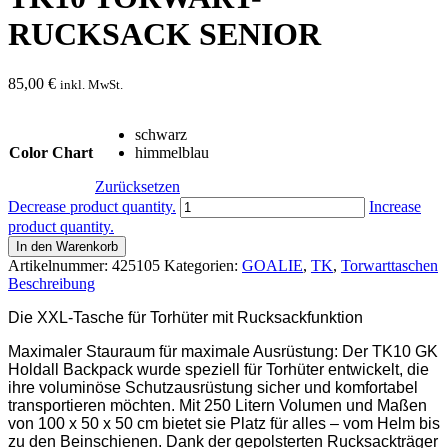
RUCKSACK SENIOR
85,00
€
inkl. MwSt.
schwarz
Color Chart
himmelblau
Zurücksetzen
TK10
Decrease product quantity.
Increase
TORWART-
product quantity.
RUCKSACK
In den Warenkorb
SENIOR
Artikelnummer:
425105
Kategorien:
GOALIE
,
TK
,
Torwarttaschen
Menge
Beschreibung
Die XXL-Tasche für Torhüter mit Rucksackfunktion
Maximaler Stauraum für maximale Ausrüstung: Der TK10 GK
Holdall Backpack wurde speziell für Torhüter entwickelt, die
ihre voluminöse Schutzausrüstung sicher und komfortabel
transportieren möchten. Mit 250 Litern Volumen und Maßen
von 100 x 50 x 50 cm bietet sie Platz für alles
–
vom Helm bis
zu den Beinschienen. Dank der gepolsterten Rucksackträger