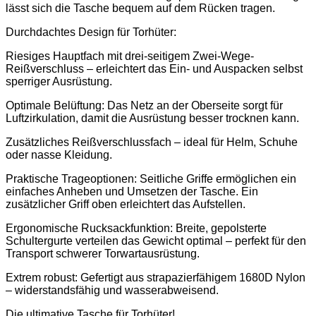
lässt sich die Tasche bequem auf dem Rücken tragen.
Durchdachtes Design für Torhüter:
Riesiges Hauptfach mit drei-seitigem Zwei-Wege-
Reißverschluss
–
erleichtert das Ein- und Auspacken selbst
sperriger Ausrüstung.
Optimale Belüftung: Das Netz an der Oberseite sorgt für
Luftzirkulation, damit die Ausrüstung besser trocknen kann.
Zusätzliches Reißverschlussfach
–
ideal für Helm, Schuhe
oder nasse Kleidung.
Praktische Trageoptionen: Seitliche Griffe ermöglichen ein
einfaches Anheben und Umsetzen der Tasche. Ein
zusätzlicher Griff oben erleichtert das Aufstellen.
Ergonomische Rucksackfunktion: Breite, gepolsterte
Schultergurte verteilen das Gewicht optimal
–
perfekt für den
Transport schwerer Torwartausrüstung.
Extrem robust: Gefertigt aus strapazierfähigem 1680D Nylon
–
widerstandsfähig und wasserabweisend.
Die ultimative Tasche für Torhüter!