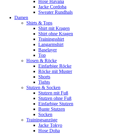
Hose Havana
Jacke Cordoba
Sweater Rundhals
Damen
Shirts & Tops
Shirt mit Kragen
Shirt ohne Kragen
Trainingsshirt
Langarmshirt
Baselayer
Top
Hosen & Röcke
Einfarbige Röcke
Röcke mit Muster
Shorts
Tights
Stutzen & Socken
Stutzen mit Fuß
Stutzen ohne Fuß
Einfarbige Stutzen
Bunte Stutzen
Socken
Trainingsanzüge
Jacke Tokyo
Hose Doha