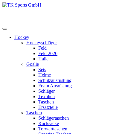
Zum
Inhalt
TK Sports GmbH
HERREN
springen
Hockey
Hockeyschläger
Feld
Feld 2026
Halle
Goalie
Sets
Helme
Schutzausrüstung
Foam Ausrüstung
Schläger
Textilien
Taschen
Ersatzteile
Taschen
Schlägertaschen
Rucksäcke
Torwarttaschen