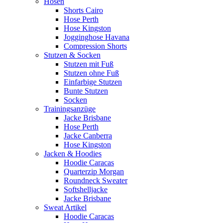
Hosen
Shorts Cairo
Hose Perth
Hose Kingston
Jogginghose Havana
Compression Shorts
Stutzen & Socken
Stutzen mit Fuß
Stutzen ohne Fuß
Einfarbige Stutzen
Bunte Stutzen
Socken
Trainingsanzüge
Jacke Brisbane
Hose Perth
Jacke Canberra
Hose Kingston
Jacken & Hoodies
Hoodie Caracas
Quarterzip Morgan
Roundneck Sweater
Softshelljacke
Jacke Brisbane
Sweat Artikel
Hoodie Caracas