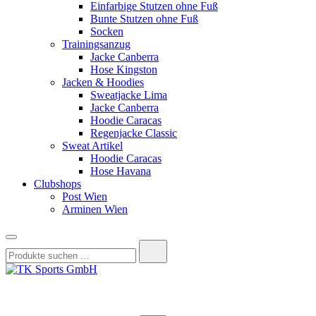
Einfarbige Stutzen ohne Fuß
Bunte Stutzen ohne Fuß
Socken
Trainingsanzug
Jacke Canberra
Hose Kingston
Jacken & Hoodies
Sweatjacke Lima
Jacke Canberra
Hoodie Caracas
Regenjacke Classic
Sweat Artikel
Hoodie Caracas
Hose Havana
Clubshops
Post Wien
Arminen Wien
Suchen
nach:
TK Sports GmbH
HERREN