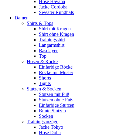
Hose Havana
Jacke Cordoba
Sweater Rundhals
Damen
Shirts & Tops
Shirt mit Kragen
Shirt ohne Kragen
Trainingsshirt
Langarmshirt
Baselayer
Top
Hosen & Röcke
Einfarbige Röcke
Röcke mit Muster
Shorts
Tights
Stutzen & Socken
Stutzen mit Fuß
Stutzen ohne Fuß
Einfarbige Stutzen
Bunte Stutzen
Socken
Trainingsanzüge
Jacke Tokyo
Hose Doha