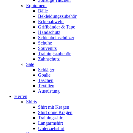
Sonstige Taschen
Equipment
Bälle
Bekleidungszubehör
Eckenabwehr
Griffbänder & Tape
Handschutz
Schienbeinschützer
Schuhe
Souvenirs
Trainingszubehör
Zahnschutz
Sale
Schläger
Goalie
Taschen
Textilien
Ausrüstung
Herren
Shirts
Shirt mit Kragen
Shirt ohne Kragen
Trainingsshirt
Langarmshirt
Unterziehshirt