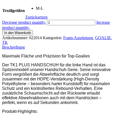
M-L
Textilgrößen
Zurücksetzen
TK1
Decrease product quantity.
Increase
PLUS
product quantity.
HANDSCHUH,
In den Warenkorb
LINKS
Artikelnummer:
622014
Kategorien:
Foam-Ausrüstung
,
GOALIE
,
Menge
TK
Beschreibung
Maximale Fläche und Präzision für Top-Goalies
Der TK1 PLUS HANDSCHUH für die linke Hand ist das
Spitzenmodell unserer Handschuh-Serie. Seine innovative
Form vergrößert die Abwehrfläche deutlich und sorgt
zusammen mit der HDPE-Verstärkung (High-Density
Polyethylene
–
besonders harter Kunststoff) für maximalen
Schutz und ein kontrolliertes Rebound-Verhalten. Eine
zusätzliche Schaumschicht auf der Rückseite erlaubt
effektive Abwehraktionen auch mit dem Handrücken
–
perfekt, wenn es auf Sekunden ankommt.
Produkt-Highlights: