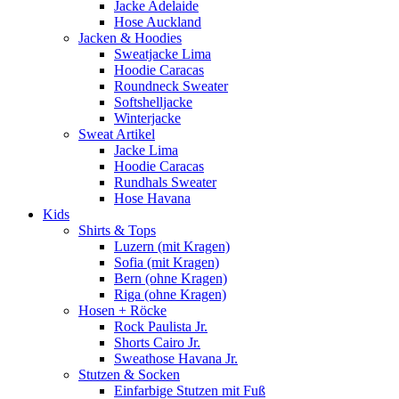
Jacke Adelaide
Hose Auckland
Jacken & Hoodies
Sweatjacke Lima
Hoodie Caracas
Roundneck Sweater
Softshelljacke
Winterjacke
Sweat Artikel
Jacke Lima
Hoodie Caracas
Rundhals Sweater
Hose Havana
Kids
Shirts & Tops
Luzern (mit Kragen)
Sofia (mit Kragen)
Bern (ohne Kragen)
Riga (ohne Kragen)
Hosen + Röcke
Rock Paulista Jr.
Shorts Cairo Jr.
Sweathose Havana Jr.
Stutzen & Socken
Einfarbige Stutzen mit Fuß