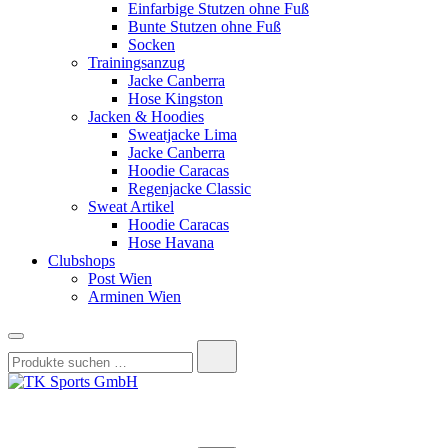
Einfarbige Stutzen ohne Fuß
Bunte Stutzen ohne Fuß
Socken
Trainingsanzug
Jacke Canberra
Hose Kingston
Jacken & Hoodies
Sweatjacke Lima
Jacke Canberra
Hoodie Caracas
Regenjacke Classic
Sweat Artikel
Hoodie Caracas
Hose Havana
Clubshops
Post Wien
Arminen Wien
Suchen
nach:
TK Sports GmbH
HERREN