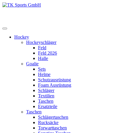
Zum
Inhalt
TK Sports GmbH
HERREN
springen
Hockey
Hockeyschläger
Feld
Feld 2026
Halle
Goalie
Sets
Helme
Schutzausrüstung
Foam Ausrüstung
Schläger
Textilien
Taschen
Ersatzteile
Taschen
Schlägertaschen
Rucksäcke
Torwarttaschen