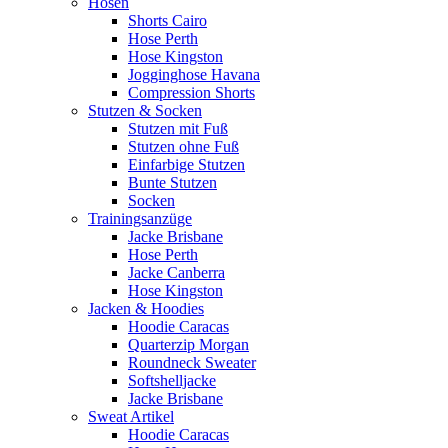
Hosen
Shorts Cairo
Hose Perth
Hose Kingston
Jogginghose Havana
Compression Shorts
Stutzen & Socken
Stutzen mit Fuß
Stutzen ohne Fuß
Einfarbige Stutzen
Bunte Stutzen
Socken
Trainingsanzüge
Jacke Brisbane
Hose Perth
Jacke Canberra
Hose Kingston
Jacken & Hoodies
Hoodie Caracas
Quarterzip Morgan
Roundneck Sweater
Softshelljacke
Jacke Brisbane
Sweat Artikel
Hoodie Caracas