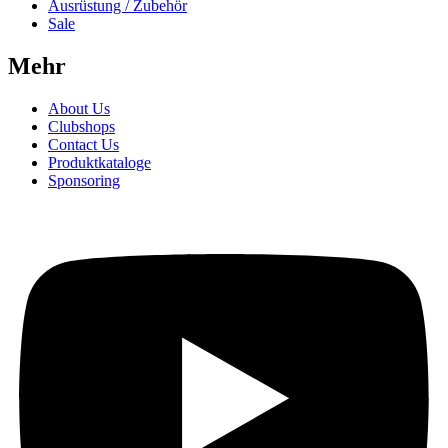
Ausrüstung / Zubehör
Sale
Mehr
About Us
Clubshops
Contact Us
Produktkataloge
Sponsoring