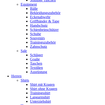
Sonstige Taschen
Equipment
Bälle
Bekleidungszubehör
Eckenabwehr
Griffbänder & Tape
Handschutz
Schienbeinschützer
Schuhe
Souvenirs
Trainingszubehör
Zahnschutz
Sale
Schläger
Goalie
Taschen
Textilien
Ausrüstung
Herren
Shirts
Shirt mit Kragen
Shirt ohne Kragen
Trainingsshirt
Langarmshirt
Unterziehshirt