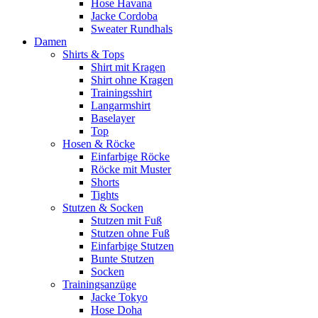
Hose Havana
Jacke Cordoba
Sweater Rundhals
Damen
Shirts & Tops
Shirt mit Kragen
Shirt ohne Kragen
Trainingsshirt
Langarmshirt
Baselayer
Top
Hosen & Röcke
Einfarbige Röcke
Röcke mit Muster
Shorts
Tights
Stutzen & Socken
Stutzen mit Fuß
Stutzen ohne Fuß
Einfarbige Stutzen
Bunte Stutzen
Socken
Trainingsanzüge
Jacke Tokyo
Hose Doha