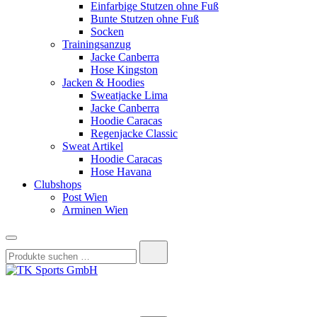
Einfarbige Stutzen ohne Fuß
Bunte Stutzen ohne Fuß
Socken
Trainingsanzug
Jacke Canberra
Hose Kingston
Jacken & Hoodies
Sweatjacke Lima
Jacke Canberra
Hoodie Caracas
Regenjacke Classic
Sweat Artikel
Hoodie Caracas
Hose Havana
Clubshops
Post Wien
Arminen Wien
Suchen
nach:
TK Sports GmbH
HERREN