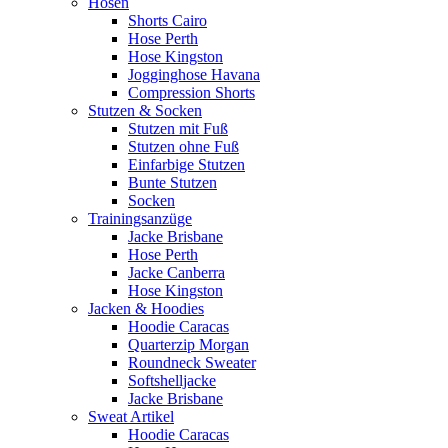
Hosen
Shorts Cairo
Hose Perth
Hose Kingston
Jogginghose Havana
Compression Shorts
Stutzen & Socken
Stutzen mit Fuß
Stutzen ohne Fuß
Einfarbige Stutzen
Bunte Stutzen
Socken
Trainingsanzüge
Jacke Brisbane
Hose Perth
Jacke Canberra
Hose Kingston
Jacken & Hoodies
Hoodie Caracas
Quarterzip Morgan
Roundneck Sweater
Softshelljacke
Jacke Brisbane
Sweat Artikel
Hoodie Caracas