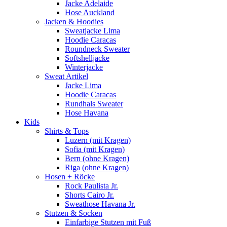
Jacke Adelaide
Hose Auckland
Jacken & Hoodies
Sweatjacke Lima
Hoodie Caracas
Roundneck Sweater
Softshelljacke
Winterjacke
Sweat Artikel
Jacke Lima
Hoodie Caracas
Rundhals Sweater
Hose Havana
Kids
Shirts & Tops
Luzern (mit Kragen)
Sofia (mit Kragen)
Bern (ohne Kragen)
Riga (ohne Kragen)
Hosen + Röcke
Rock Paulista Jr.
Shorts Cairo Jr.
Sweathose Havana Jr.
Stutzen & Socken
Einfarbige Stutzen mit Fuß