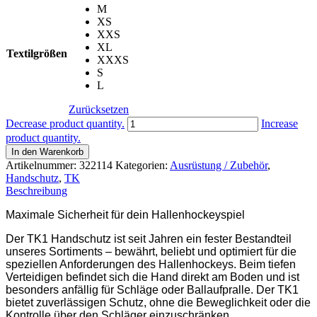
M
XS
XXS
XL
Textilgrößen
XXXS
S
L
Zurücksetzen
TK1
Decrease product quantity.
Increase
HANDSCHUTZ,
product quantity.
LINKS
In den Warenkorb
Menge
Artikelnummer:
322114
Kategorien:
Ausrüstung / Zubehör
,
Handschutz
,
TK
Beschreibung
Maximale Sicherheit für dein Hallenhockeyspiel
Der TK1 Handschutz ist seit Jahren ein fester Bestandteil
unseres Sortiments
–
bewährt, beliebt und optimiert für die
speziellen Anforderungen des Hallenhockeys. Beim tiefen
Verteidigen befindet sich die Hand direkt am Boden und ist
besonders anfällig für Schläge oder Ballaufpralle. Der TK1
bietet zuverlässigen Schutz, ohne die Beweglichkeit oder die
Kontrolle über den Schläger einzuschränken.