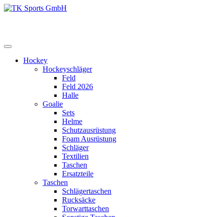
Zum
Inhalt
TK Sports GmbH
HERREN
springen
Hockey
Hockeyschläger
Feld
Feld 2026
Halle
Goalie
Sets
Helme
Schutzausrüstung
Foam Ausrüstung
Schläger
Textilien
Taschen
Ersatzteile
Taschen
Schlägertaschen
Rucksäcke
Torwarttaschen