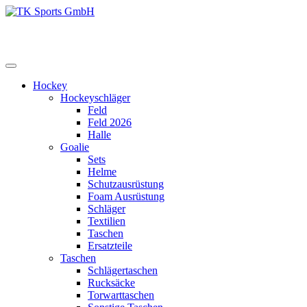
Zum
Inhalt
TK Sports GmbH
HERREN
springen
Hockey
Hockeyschläger
Feld
Feld 2026
Halle
Goalie
Sets
Helme
Schutzausrüstung
Foam Ausrüstung
Schläger
Textilien
Taschen
Ersatzteile
Taschen
Schlägertaschen
Rucksäcke
Torwarttaschen