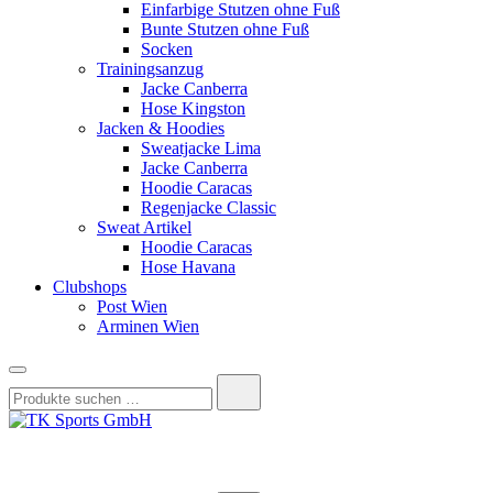
Einfarbige Stutzen ohne Fuß
Bunte Stutzen ohne Fuß
Socken
Trainingsanzug
Jacke Canberra
Hose Kingston
Jacken & Hoodies
Sweatjacke Lima
Jacke Canberra
Hoodie Caracas
Regenjacke Classic
Sweat Artikel
Hoodie Caracas
Hose Havana
Clubshops
Post Wien
Arminen Wien
Suchen
nach:
TK Sports GmbH
HERREN