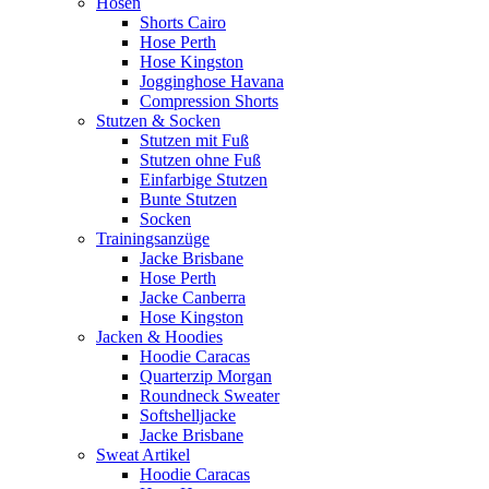
Hosen
Shorts Cairo
Hose Perth
Hose Kingston
Jogginghose Havana
Compression Shorts
Stutzen & Socken
Stutzen mit Fuß
Stutzen ohne Fuß
Einfarbige Stutzen
Bunte Stutzen
Socken
Trainingsanzüge
Jacke Brisbane
Hose Perth
Jacke Canberra
Hose Kingston
Jacken & Hoodies
Hoodie Caracas
Quarterzip Morgan
Roundneck Sweater
Softshelljacke
Jacke Brisbane
Sweat Artikel
Hoodie Caracas