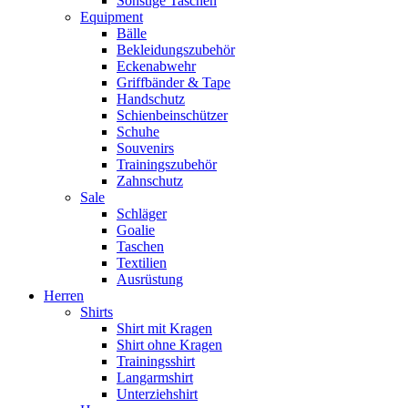
Sonstige Taschen
Equipment
Bälle
Bekleidungszubehör
Eckenabwehr
Griffbänder & Tape
Handschutz
Schienbeinschützer
Schuhe
Souvenirs
Trainingszubehör
Zahnschutz
Sale
Schläger
Goalie
Taschen
Textilien
Ausrüstung
Herren
Shirts
Shirt mit Kragen
Shirt ohne Kragen
Trainingsshirt
Langarmshirt
Unterziehshirt