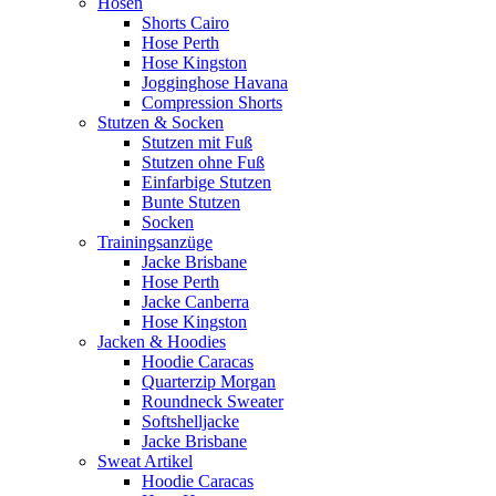
Hosen
Shorts Cairo
Hose Perth
Hose Kingston
Jogginghose Havana
Compression Shorts
Stutzen & Socken
Stutzen mit Fuß
Stutzen ohne Fuß
Einfarbige Stutzen
Bunte Stutzen
Socken
Trainingsanzüge
Jacke Brisbane
Hose Perth
Jacke Canberra
Hose Kingston
Jacken & Hoodies
Hoodie Caracas
Quarterzip Morgan
Roundneck Sweater
Softshelljacke
Jacke Brisbane
Sweat Artikel
Hoodie Caracas