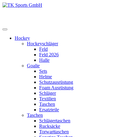
Zum
Inhalt
TK Sports GmbH
HERREN
springen
Hockey
Hockeyschläger
Feld
Feld 2026
Halle
Goalie
Sets
Helme
Schutzausrüstung
Foam Ausrüstung
Schläger
Textilien
Taschen
Ersatzteile
Taschen
Schlägertaschen
Rucksäcke
Torwarttaschen