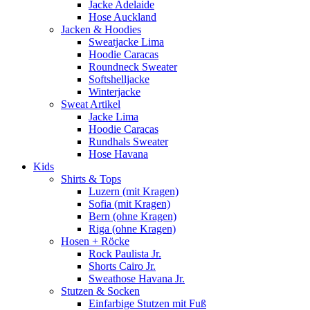
Jacke Adelaide
Hose Auckland
Jacken & Hoodies
Sweatjacke Lima
Hoodie Caracas
Roundneck Sweater
Softshelljacke
Winterjacke
Sweat Artikel
Jacke Lima
Hoodie Caracas
Rundhals Sweater
Hose Havana
Kids
Shirts & Tops
Luzern (mit Kragen)
Sofia (mit Kragen)
Bern (ohne Kragen)
Riga (ohne Kragen)
Hosen + Röcke
Rock Paulista Jr.
Shorts Cairo Jr.
Sweathose Havana Jr.
Stutzen & Socken
Einfarbige Stutzen mit Fuß