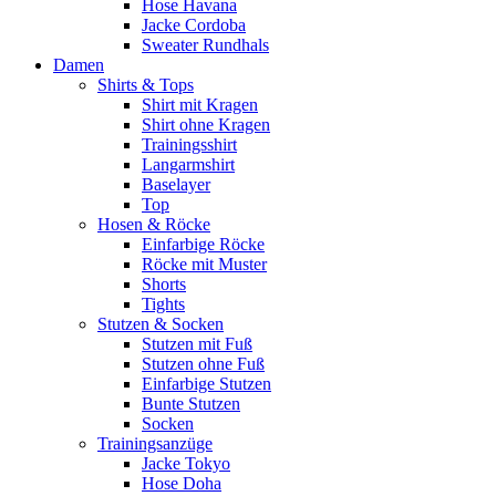
Hose Havana
Jacke Cordoba
Sweater Rundhals
Damen
Shirts & Tops
Shirt mit Kragen
Shirt ohne Kragen
Trainingsshirt
Langarmshirt
Baselayer
Top
Hosen & Röcke
Einfarbige Röcke
Röcke mit Muster
Shorts
Tights
Stutzen & Socken
Stutzen mit Fuß
Stutzen ohne Fuß
Einfarbige Stutzen
Bunte Stutzen
Socken
Trainingsanzüge
Jacke Tokyo
Hose Doha