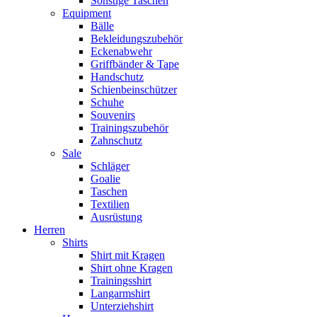
Sonstige Taschen
Equipment
Bälle
Bekleidungszubehör
Eckenabwehr
Griffbänder & Tape
Handschutz
Schienbeinschützer
Schuhe
Souvenirs
Trainingszubehör
Zahnschutz
Sale
Schläger
Goalie
Taschen
Textilien
Ausrüstung
Herren
Shirts
Shirt mit Kragen
Shirt ohne Kragen
Trainingsshirt
Langarmshirt
Unterziehshirt