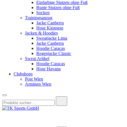
Einfarbige Stutzen ohne Fuß
Bunte Stutzen ohne Fuß
Socken
Trainingsanzug
Jacke Canberra
Hose Kingston
Jacken & Hoodies
Sweatjacke Lima
Jacke Canberra
Hoodie Caracas
Regenjacke Classic
Sweat Artikel
Hoodie Caracas
Hose Havana
Clubshops
Post Wien
Arminen Wien
Suchen
nach:
TK Sports GmbH
HERREN