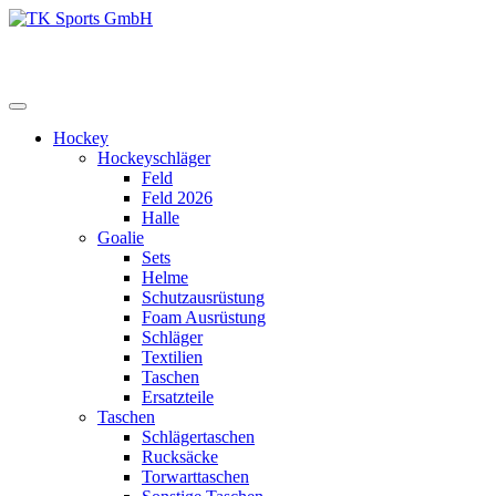
Zum
Inhalt
TK Sports GmbH
HERREN
springen
Hockey
Hockeyschläger
Feld
Feld 2026
Halle
Goalie
Sets
Helme
Schutzausrüstung
Foam Ausrüstung
Schläger
Textilien
Taschen
Ersatzteile
Taschen
Schlägertaschen
Rucksäcke
Torwarttaschen