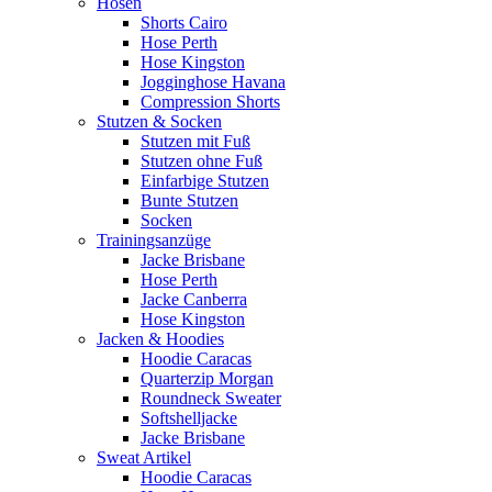
Hosen
Shorts Cairo
Hose Perth
Hose Kingston
Jogginghose Havana
Compression Shorts
Stutzen & Socken
Stutzen mit Fuß
Stutzen ohne Fuß
Einfarbige Stutzen
Bunte Stutzen
Socken
Trainingsanzüge
Jacke Brisbane
Hose Perth
Jacke Canberra
Hose Kingston
Jacken & Hoodies
Hoodie Caracas
Quarterzip Morgan
Roundneck Sweater
Softshelljacke
Jacke Brisbane
Sweat Artikel
Hoodie Caracas