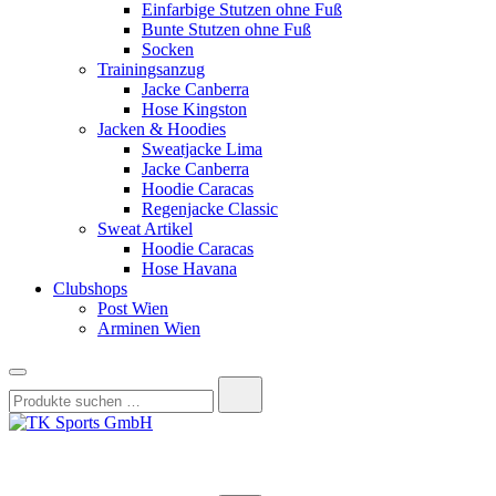
Einfarbige Stutzen ohne Fuß
Bunte Stutzen ohne Fuß
Socken
Trainingsanzug
Jacke Canberra
Hose Kingston
Jacken & Hoodies
Sweatjacke Lima
Jacke Canberra
Hoodie Caracas
Regenjacke Classic
Sweat Artikel
Hoodie Caracas
Hose Havana
Clubshops
Post Wien
Arminen Wien
Suchen
nach:
TK Sports GmbH
HERREN