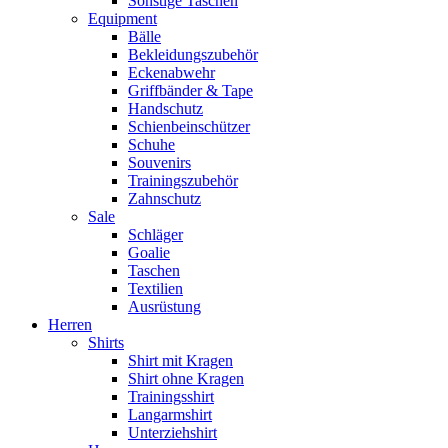
Sonstige Taschen
Equipment
Bälle
Bekleidungszubehör
Eckenabwehr
Griffbänder & Tape
Handschutz
Schienbeinschützer
Schuhe
Souvenirs
Trainingszubehör
Zahnschutz
Sale
Schläger
Goalie
Taschen
Textilien
Ausrüstung
Herren
Shirts
Shirt mit Kragen
Shirt ohne Kragen
Trainingsshirt
Langarmshirt
Unterziehshirt