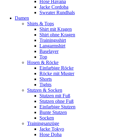
Hose Havana
Jacke Cordoba
Sweater Rundhals
Damen
Shirts & Tops
Shirt mit Kragen
Shirt ohne Kragen
Trainingsshirt
Langarmshirt
Baselayer
Top
Hosen & Röcke
Einfarbige Röcke
Röcke mit Muster
Shorts
Tights
Stutzen & Socken
Stutzen mit Fuß
Stutzen ohne Fuß
Einfarbige Stutzen
Bunte Stutzen
Socken
Trainingsanzüge
Jacke Tokyo
Hose Doha