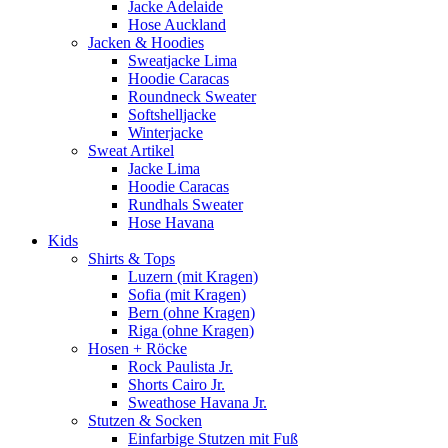
Jacke Adelaide
Hose Auckland
Jacken & Hoodies
Sweatjacke Lima
Hoodie Caracas
Roundneck Sweater
Softshelljacke
Winterjacke
Sweat Artikel
Jacke Lima
Hoodie Caracas
Rundhals Sweater
Hose Havana
Kids
Shirts & Tops
Luzern (mit Kragen)
Sofia (mit Kragen)
Bern (ohne Kragen)
Riga (ohne Kragen)
Hosen + Röcke
Rock Paulista Jr.
Shorts Cairo Jr.
Sweathose Havana Jr.
Stutzen & Socken
Einfarbige Stutzen mit Fuß