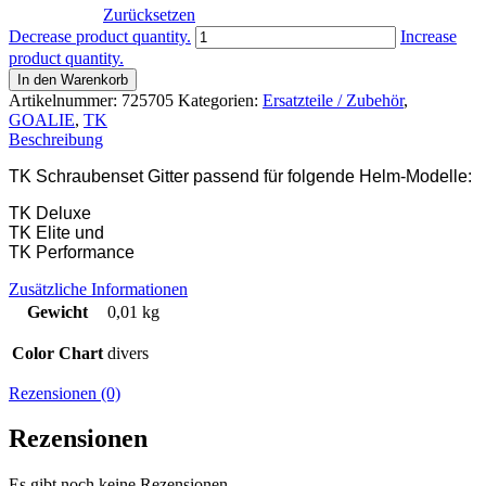
Zurücksetzen
TK
Decrease product quantity.
Increase
SCHRAUBENSET
product quantity.
GITTER
In den Warenkorb
Menge
Artikelnummer:
725705
Kategorien:
Ersatzteile / Zubehör
,
GOALIE
,
TK
Beschreibung
TK Schraubenset Gitter passend für folgende Helm-Modelle:
TK Deluxe
TK Elite und
TK Performance
Zusätzliche Informationen
Gewicht
0,01 kg
Color Chart
divers
Rezensionen (0)
Rezensionen
Es gibt noch keine Rezensionen.