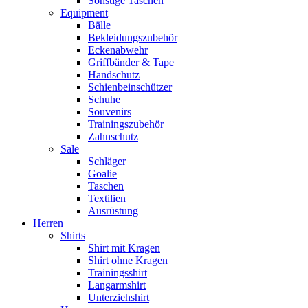
Sonstige Taschen
Equipment
Bälle
Bekleidungszubehör
Eckenabwehr
Griffbänder & Tape
Handschutz
Schienbeinschützer
Schuhe
Souvenirs
Trainingszubehör
Zahnschutz
Sale
Schläger
Goalie
Taschen
Textilien
Ausrüstung
Herren
Shirts
Shirt mit Kragen
Shirt ohne Kragen
Trainingsshirt
Langarmshirt
Unterziehshirt