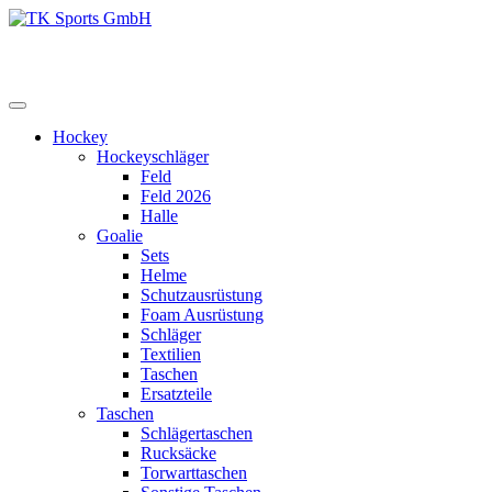
Zum
Inhalt
TK Sports GmbH
HERREN
springen
Hockey
Hockeyschläger
Feld
Feld 2026
Halle
Goalie
Sets
Helme
Schutzausrüstung
Foam Ausrüstung
Schläger
Textilien
Taschen
Ersatzteile
Taschen
Schlägertaschen
Rucksäcke
Torwarttaschen