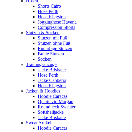
Hosen
Shorts Cairo
Hose Perth
Hose Kingston
Jogginghose Havana
Compression Shorts
Stutzen & Socken
Stutzen mit Fuß
Stutzen ohne Fuß
Einfarbige Stutzen
Bunte Stutzen
Socken
Trainingsanzüge
Jacke Brisbane
Hose Perth
Jacke Canberra
Hose Kingston
Jacken & Hoodies
Hoodie Caracas
Quarterzip Morgan
Roundneck Sweater
Softshelljacke
Jacke Brisbane
Sweat Artikel
Hoodie Caracas