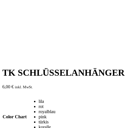
TK SCHLÜSSELANHÄNGER
6,00
€
inkl. MwSt.
lila
rot
royalblau
Color Chart
pink
türkis
koralle