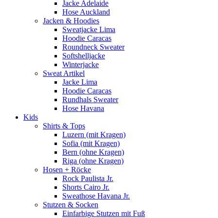
Jacke Adelaide
Hose Auckland
Jacken & Hoodies
Sweatjacke Lima
Hoodie Caracas
Roundneck Sweater
Softshelljacke
Winterjacke
Sweat Artikel
Jacke Lima
Hoodie Caracas
Rundhals Sweater
Hose Havana
Kids
Shirts & Tops
Luzern (mit Kragen)
Sofia (mit Kragen)
Bern (ohne Kragen)
Riga (ohne Kragen)
Hosen + Röcke
Rock Paulista Jr.
Shorts Cairo Jr.
Sweathose Havana Jr.
Stutzen & Socken
Einfarbige Stutzen mit Fuß