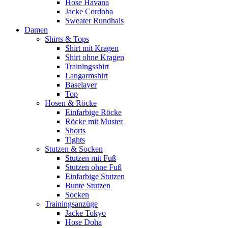
Hose Havana
Jacke Cordoba
Sweater Rundhals
Damen
Shirts & Tops
Shirt mit Kragen
Shirt ohne Kragen
Trainingsshirt
Langarmshirt
Baselayer
Top
Hosen & Röcke
Einfarbige Röcke
Röcke mit Muster
Shorts
Tights
Stutzen & Socken
Stutzen mit Fuß
Stutzen ohne Fuß
Einfarbige Stutzen
Bunte Stutzen
Socken
Trainingsanzüge
Jacke Tokyo
Hose Doha