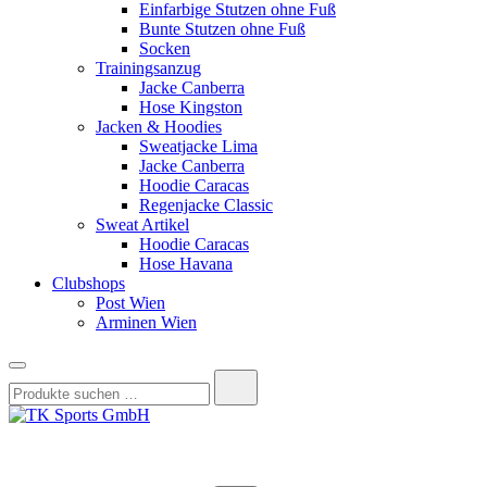
Einfarbige Stutzen ohne Fuß
Bunte Stutzen ohne Fuß
Socken
Trainingsanzug
Jacke Canberra
Hose Kingston
Jacken & Hoodies
Sweatjacke Lima
Jacke Canberra
Hoodie Caracas
Regenjacke Classic
Sweat Artikel
Hoodie Caracas
Hose Havana
Clubshops
Post Wien
Arminen Wien
Suchen
nach:
TK Sports GmbH
HERREN