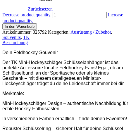
Zurücksetzen
TK
Decrease product quantity.
Increase
SCHLÜSSELANHÄNGER
product quantity.
Menge
In den Warenkorb
Artikelnummer:
325792
Kategorien:
Ausrüstung / Zubehör
,
Souvenirs
,
TK
Beschreibung
Dein Feldhockey-Souvenir
Der TK Mini-Hockeyschläger Schlüsselanhänger ist das
perfekte Accessoire für alle Feldhockey-Fans! Egal, ob am
Schlüsselbund, an der Sporttasche oder als kleines
Geschenk
–
mit diesem detailgetreuen Miniatur-
Hockeyschläger trägst du deine Leidenschaft immer bei dir.
Merkmale:
Mini-Hockeyschläger Design
–
authentische Nachbildung für
echte Hockey-Enthusiasten
In verschiedenen Farben erhältlich
–
finde deinen Favoriten!
Robuster Schlüsselring
–
sicherer Halt für deine Schlüssel