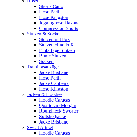
Hosen
Shorts Cairo
Hose Perth
Hose Kingston
Jogginghose Havana
Compression Shorts
Stutzen & Socken
Stutzen mit Fuß
Stutzen ohne Fuß
Einfarbige Stutzen
Bunte Stutzen
Socken
Trainingsanzüge
Jacke Brisbane
Hose Perth
Jacke Canberra
Hose Kingston
Jacken & Hoodies
Hoodie Caracas
Quarterzip Morgan
Roundneck Sweater
Softshelljacke
Jacke Brisbane
Sweat Artikel
Hoodie Caracas