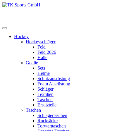
Zum
Inhalt
TK Sports GmbH
HERREN
springen
Hockey
Hockeyschläger
Feld
Feld 2026
Halle
Goalie
Sets
Helme
Schutzausrüstung
Foam Ausrüstung
Schläger
Textilien
Taschen
Ersatzteile
Taschen
Schlägertaschen
Rucksäcke
Torwarttaschen