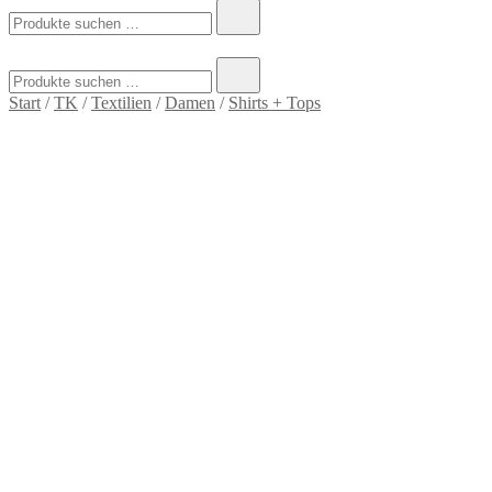
Suchen
nach:
Suchen
nach:
Start
/
TK
/
Textilien
/
Damen
/
Shirts + Tops