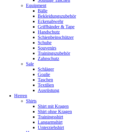
Sonstige Taschen
Equipment
Bälle
Bekleidungszubehör
Eckenabwehr
Griffbänder & Tape
Handschutz
Schienbeinschützer
Schuhe
Souvenirs
Trainingszubehör
Zahnschutz
Sale
Schläger
Goalie
Taschen
Textilien
Ausrüstung
Herren
Shirts
Shirt mit Kragen
Shirt ohne Kragen
Trainingsshirt
Langarmshirt
Unterziehshirt