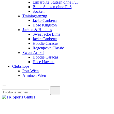
Einfarbige Stutzen ohne Fuß
Bunte Stutzen ohne Fuß
Socken
Trainingsanzug
Jacke Canberra
Hose Kingston
Jacken & Hoodies
Sweatjacke Lima
Jacke Canberra
Hoodie Caracas
Regenjacke Classic
Sweat Artikel
Hoodie Caracas
Hose Havana
Clubshops
Post Wien
Arminen Wien
Suchen
nach:
TK Sports GmbH
HERREN