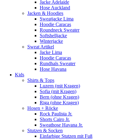
Jacke Adelaide
Hose Auckland
Jacken & Hoodies
Sweatjacke Lima
Hoodie Caracas
Roundneck Sweater
Softshelljacke
Winterjacke
Sweat Artikel
Jacke Lima
Hoodie Caracas
Rundhals Sweater
Hose Havana
Kids
Shirts & Tops
Luzern (mit Kragen)
Sofia (mit Kragen)
Bern (ohne Kragen)
Riga (ohne Kragen)
Hosen + Röcke
Rock Paulista Jr.
Shorts Cairo Jr.
Sweathose Havana Jr.
Stutzen & Socken
Einfarbige Stutzen mit Fuß