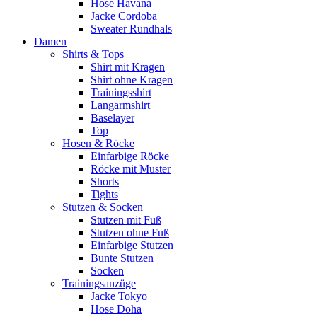
Hose Havana
Jacke Cordoba
Sweater Rundhals
Damen
Shirts & Tops
Shirt mit Kragen
Shirt ohne Kragen
Trainingsshirt
Langarmshirt
Baselayer
Top
Hosen & Röcke
Einfarbige Röcke
Röcke mit Muster
Shorts
Tights
Stutzen & Socken
Stutzen mit Fuß
Stutzen ohne Fuß
Einfarbige Stutzen
Bunte Stutzen
Socken
Trainingsanzüge
Jacke Tokyo
Hose Doha