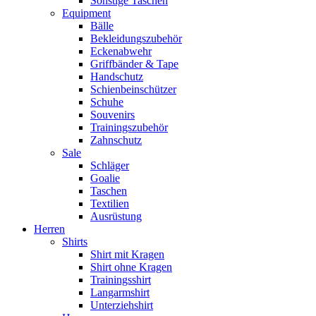
Sonstige Taschen
Equipment
Bälle
Bekleidungszubehör
Eckenabwehr
Griffbänder & Tape
Handschutz
Schienbeinschützer
Schuhe
Souvenirs
Trainingszubehör
Zahnschutz
Sale
Schläger
Goalie
Taschen
Textilien
Ausrüstung
Herren
Shirts
Shirt mit Kragen
Shirt ohne Kragen
Trainingsshirt
Langarmshirt
Unterziehshirt