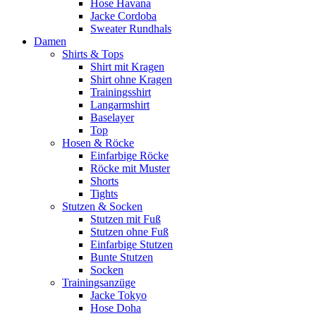
Hose Havana
Jacke Cordoba
Sweater Rundhals
Damen
Shirts & Tops
Shirt mit Kragen
Shirt ohne Kragen
Trainingsshirt
Langarmshirt
Baselayer
Top
Hosen & Röcke
Einfarbige Röcke
Röcke mit Muster
Shorts
Tights
Stutzen & Socken
Stutzen mit Fuß
Stutzen ohne Fuß
Einfarbige Stutzen
Bunte Stutzen
Socken
Trainingsanzüge
Jacke Tokyo
Hose Doha