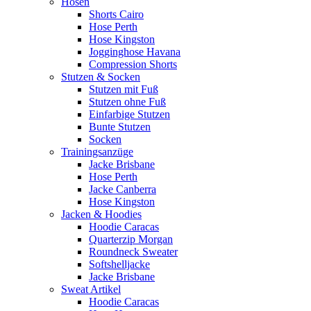
Hosen
Shorts Cairo
Hose Perth
Hose Kingston
Jogginghose Havana
Compression Shorts
Stutzen & Socken
Stutzen mit Fuß
Stutzen ohne Fuß
Einfarbige Stutzen
Bunte Stutzen
Socken
Trainingsanzüge
Jacke Brisbane
Hose Perth
Jacke Canberra
Hose Kingston
Jacken & Hoodies
Hoodie Caracas
Quarterzip Morgan
Roundneck Sweater
Softshelljacke
Jacke Brisbane
Sweat Artikel
Hoodie Caracas