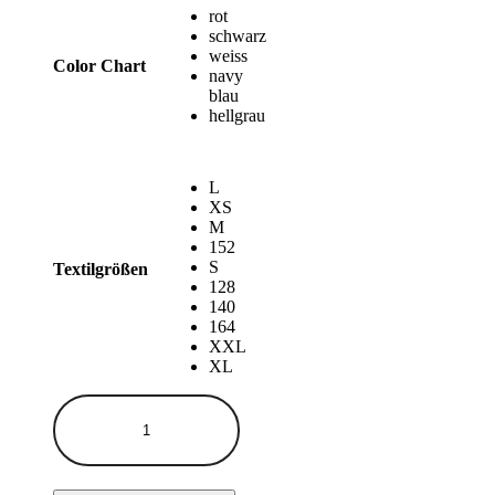
37,00 €
rot
schwarz
weiss
Color Chart
navy
blau
hellgrau
L
XS
M
152
S
Textilgrößen
128
140
164
XXL
XL
TK
HOODY
BELO
HORIZONTE
Menge