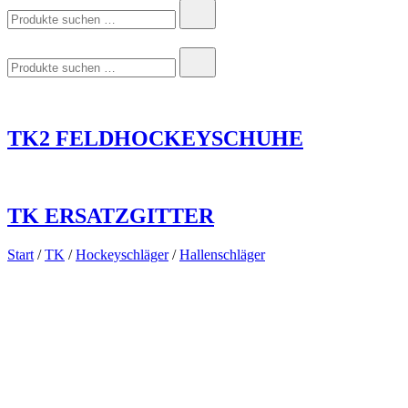
Suchen
nach:
Suchen
nach:
TK2 FELDHOCKEYSCHUHE
TK ERSATZGITTER
Start
/
TK
/
Hockeyschläger
/
Hallenschläger