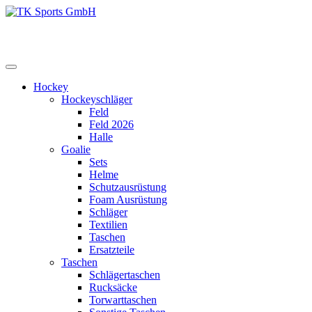
Zum
Inhalt
TK Sports GmbH
HERREN
springen
Hockey
Hockeyschläger
Feld
Feld 2026
Halle
Goalie
Sets
Helme
Schutzausrüstung
Foam Ausrüstung
Schläger
Textilien
Taschen
Ersatzteile
Taschen
Schlägertaschen
Rucksäcke
Torwarttaschen