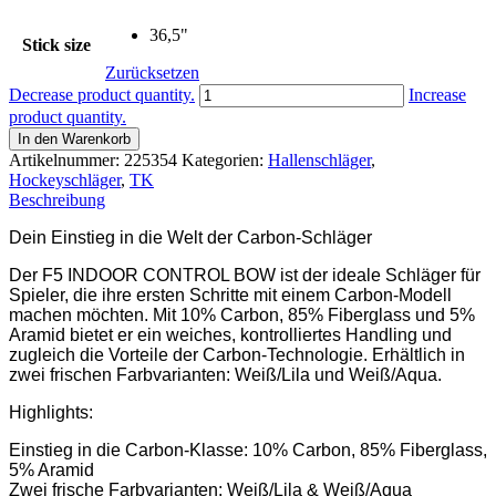
36,5"
Stick size
Zurücksetzen
TK
Decrease product quantity.
Increase
F5
product quantity.
INDOOR
In den Warenkorb
CONTROL
Artikelnummer:
225354
Kategorien:
Hallenschläger
,
BOW
Hockeyschläger
,
TK
Menge
Beschreibung
Dein Einstieg in die Welt der Carbon-Schläger
Der F5 INDOOR CONTROL BOW ist der ideale Schläger für
Spieler, die ihre ersten Schritte mit einem Carbon-Modell
machen möchten. Mit 10% Carbon, 85% Fiberglass und 5%
Aramid bietet er ein weiches, kontrolliertes Handling und
zugleich die Vorteile der Carbon-Technologie. Erhältlich in
zwei frischen Farbvarianten: Weiß/Lila und Weiß/Aqua.
Highlights:
Einstieg in die Carbon-Klasse: 10% Carbon, 85% Fiberglass,
5% Aramid
Zwei frische Farbvarianten: Weiß/Lila & Weiß/Aqua