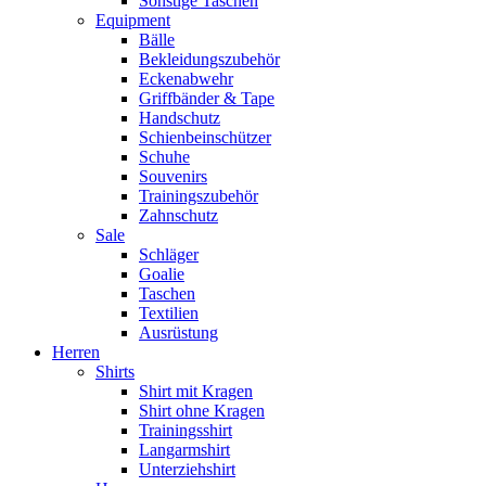
Sonstige Taschen
Equipment
Bälle
Bekleidungszubehör
Eckenabwehr
Griffbänder & Tape
Handschutz
Schienbeinschützer
Schuhe
Souvenirs
Trainingszubehör
Zahnschutz
Sale
Schläger
Goalie
Taschen
Textilien
Ausrüstung
Herren
Shirts
Shirt mit Kragen
Shirt ohne Kragen
Trainingsshirt
Langarmshirt
Unterziehshirt