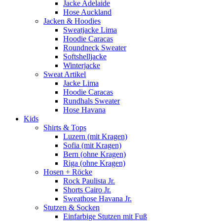
Jacke Adelaide
Hose Auckland
Jacken & Hoodies
Sweatjacke Lima
Hoodie Caracas
Roundneck Sweater
Softshelljacke
Winterjacke
Sweat Artikel
Jacke Lima
Hoodie Caracas
Rundhals Sweater
Hose Havana
Kids
Shirts & Tops
Luzern (mit Kragen)
Sofia (mit Kragen)
Bern (ohne Kragen)
Riga (ohne Kragen)
Hosen + Röcke
Rock Paulista Jr.
Shorts Cairo Jr.
Sweathose Havana Jr.
Stutzen & Socken
Einfarbige Stutzen mit Fuß