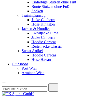
Einfarbige Stutzen ohne Fuß
Bunte Stutzen ohne Fuß
Socken
Trainingsanzug
Jacke Canberra
Hose Kingston
Jacken & Hoodies
Sweatjacke Lima
Jacke Canberra
Hoodie Caracas
Regenjacke Classic
Sweat Artikel
Hoodie Caracas
Hose Havana
Clubshops
Post Wien
Arminen Wien
Suchen
nach:
TK Sports GmbH
HERREN