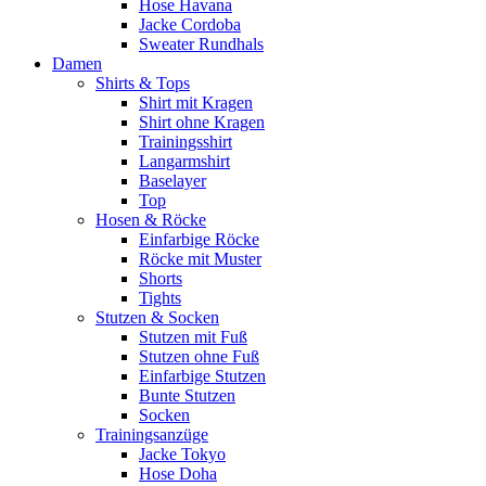
Hose Havana
Jacke Cordoba
Sweater Rundhals
Damen
Shirts & Tops
Shirt mit Kragen
Shirt ohne Kragen
Trainingsshirt
Langarmshirt
Baselayer
Top
Hosen & Röcke
Einfarbige Röcke
Röcke mit Muster
Shorts
Tights
Stutzen & Socken
Stutzen mit Fuß
Stutzen ohne Fuß
Einfarbige Stutzen
Bunte Stutzen
Socken
Trainingsanzüge
Jacke Tokyo
Hose Doha