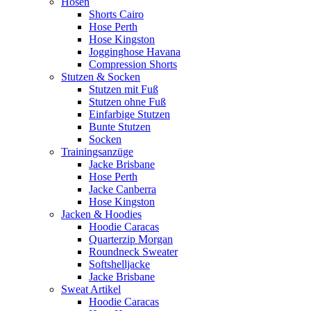
Hosen
Shorts Cairo
Hose Perth
Hose Kingston
Jogginghose Havana
Compression Shorts
Stutzen & Socken
Stutzen mit Fuß
Stutzen ohne Fuß
Einfarbige Stutzen
Bunte Stutzen
Socken
Trainingsanzüge
Jacke Brisbane
Hose Perth
Jacke Canberra
Hose Kingston
Jacken & Hoodies
Hoodie Caracas
Quarterzip Morgan
Roundneck Sweater
Softshelljacke
Jacke Brisbane
Sweat Artikel
Hoodie Caracas