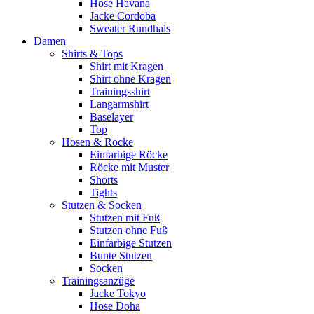
Hose Havana
Jacke Cordoba
Sweater Rundhals
Damen
Shirts & Tops
Shirt mit Kragen
Shirt ohne Kragen
Trainingsshirt
Langarmshirt
Baselayer
Top
Hosen & Röcke
Einfarbige Röcke
Röcke mit Muster
Shorts
Tights
Stutzen & Socken
Stutzen mit Fuß
Stutzen ohne Fuß
Einfarbige Stutzen
Bunte Stutzen
Socken
Trainingsanzüge
Jacke Tokyo
Hose Doha