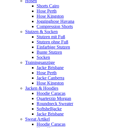
Hosen
Shorts Cairo
Hose Perth
Hose Kingston
Jogginghose Havana
Compression Shorts
Stutzen & Socken
Stutzen mit Fuß
Stutzen ohne Fuß
Einfarbige Stutzen
Bunte Stutzen
Socken
Trainingsanzüge
Jacke Brisbane
Hose Perth
Jacke Canberra
Hose Kingston
Jacken & Hoodies
Hoodie Caracas
Quarterzip Morgan
Roundneck Sweater
Softshelljacke
Jacke Brisbane
Sweat Artikel
Hoodie Caracas