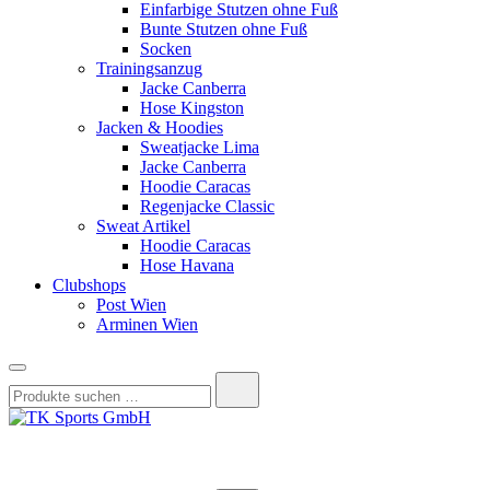
Einfarbige Stutzen ohne Fuß
Bunte Stutzen ohne Fuß
Socken
Trainingsanzug
Jacke Canberra
Hose Kingston
Jacken & Hoodies
Sweatjacke Lima
Jacke Canberra
Hoodie Caracas
Regenjacke Classic
Sweat Artikel
Hoodie Caracas
Hose Havana
Clubshops
Post Wien
Arminen Wien
Suchen
nach:
TK Sports GmbH
HERREN