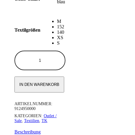
blau
M
152
Textilgrößen
140
XS
S
RETRO
HOSE
BAURO
HERREN
Menge
IN DEN WARENKORB
ARTIKELNUMMER:
9124950000
KATEGORIEN:
Outlet /
Sale
,
Textilien
,
TK
Beschreibung