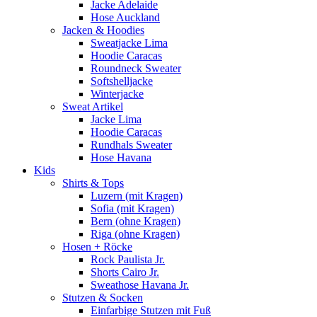
Jacke Adelaide
Hose Auckland
Jacken & Hoodies
Sweatjacke Lima
Hoodie Caracas
Roundneck Sweater
Softshelljacke
Winterjacke
Sweat Artikel
Jacke Lima
Hoodie Caracas
Rundhals Sweater
Hose Havana
Kids
Shirts & Tops
Luzern (mit Kragen)
Sofia (mit Kragen)
Bern (ohne Kragen)
Riga (ohne Kragen)
Hosen + Röcke
Rock Paulista Jr.
Shorts Cairo Jr.
Sweathose Havana Jr.
Stutzen & Socken
Einfarbige Stutzen mit Fuß