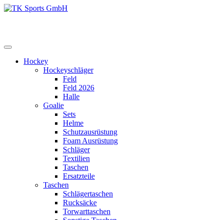
Zum
Inhalt
TK Sports GmbH
HERREN
springen
Hockey
Hockeyschläger
Feld
Feld 2026
Halle
Goalie
Sets
Helme
Schutzausrüstung
Foam Ausrüstung
Schläger
Textilien
Taschen
Ersatzteile
Taschen
Schlägertaschen
Rucksäcke
Torwarttaschen