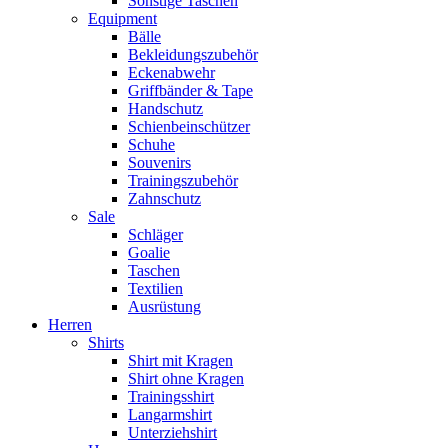
Sonstige Taschen
Equipment
Bälle
Bekleidungszubehör
Eckenabwehr
Griffbänder & Tape
Handschutz
Schienbeinschützer
Schuhe
Souvenirs
Trainingszubehör
Zahnschutz
Sale
Schläger
Goalie
Taschen
Textilien
Ausrüstung
Herren
Shirts
Shirt mit Kragen
Shirt ohne Kragen
Trainingsshirt
Langarmshirt
Unterziehshirt